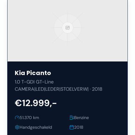
Kia
Picanto
1.0 T-GDI GT-Line
CAMERA|LED|LEDER|STOELVERW|
·
2018
€12.999,-
51.370
km
Benzine
Handgeschakeld
2018