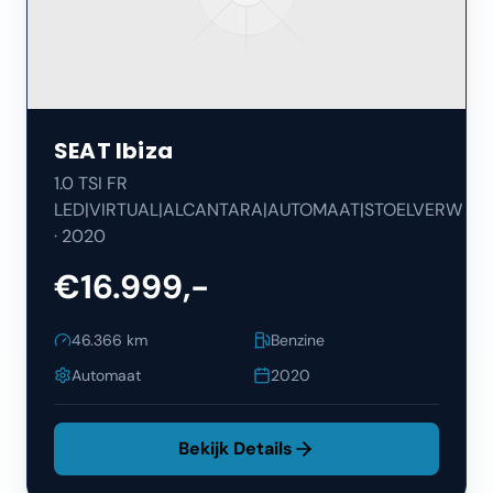
SEAT
Ibiza
1.0 TSI FR
LED|VIRTUAL|ALCANTARA|AUTOMAAT|STOELVERW
·
2020
€16.999,-
46.366
km
Benzine
Automaat
2020
Bekijk Details