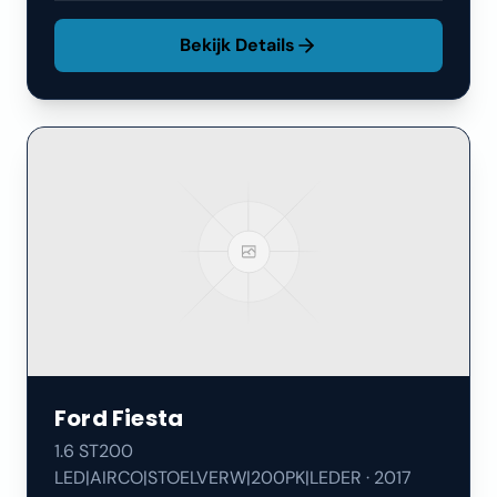
Bekijk Details
Ford
Fiesta
1.6 ST200
LED|AIRCO|STOELVERW|200PK|LEDER
·
2017