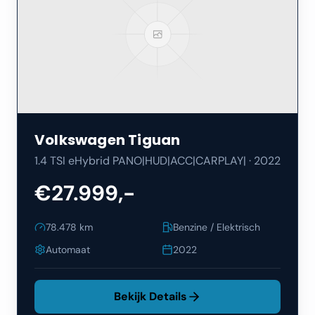
Volkswagen
Tiguan
1.4 TSI eHybrid PANO|HUD|ACC|CARPLAY|
·
2022
€27.999,-
78.478
km
Benzine / Elektrisch
Automaat
2022
Bekijk Details