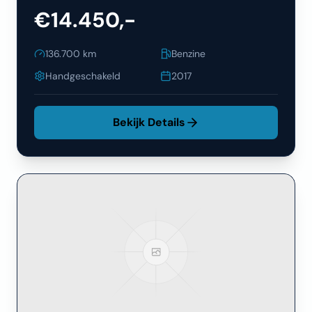
€14.450,-
136.700
km
Benzine
Handgeschakeld
2017
Bekijk Details