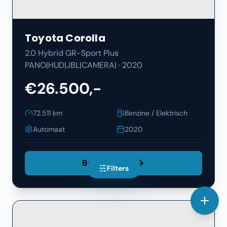
Toyota
Corolla
2.0 Hybrid GR-Sport Plus
PANO|HUD|JBL|CAMERA|
·
2020
€26.500,-
72.511
km
Benzine / Elektrisch
Automaat
2020
Bekijk Details
Filters