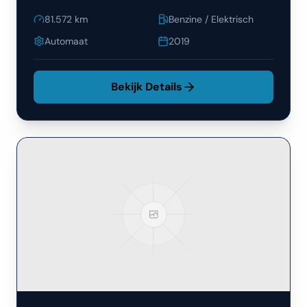
81.572
km
Benzine / Elektrisch
Automaat
2019
Bekijk Details