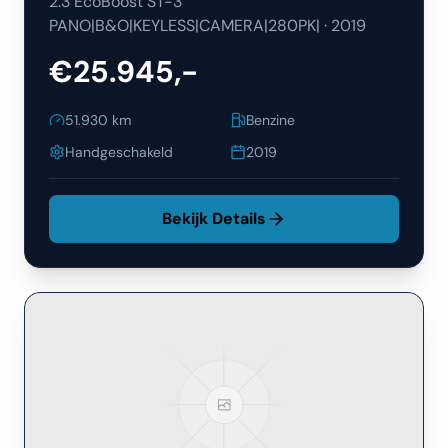
2.3 EcoBoost ST-3
PANO|B&O|KEYLESS|CAMERA|280PK|
·
2019
€25.945,-
51.930
km
Benzine
Handgeschakeld
2019
Bekijk Details