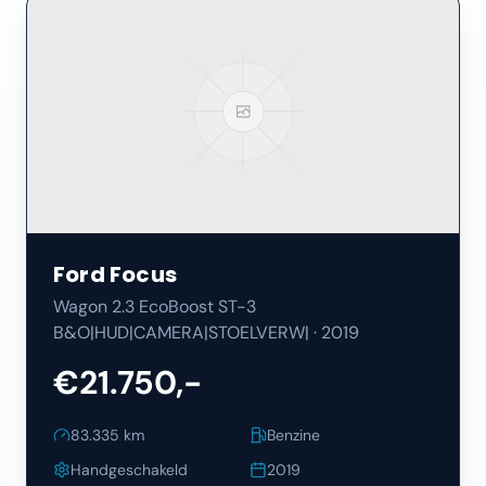
Ford
Focus
Wagon 2.3 EcoBoost ST-3
B&O|HUD|CAMERA|STOELVERW|
·
2019
€21.750,-
83.335
km
Benzine
Handgeschakeld
2019