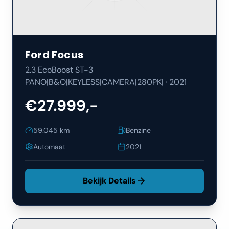
Ford
Focus
2.3 EcoBoost ST-3
PANO|B&O|KEYLESS|CAMERA|280PK|
·
2021
€27.999,-
59.045
km
Benzine
Automaat
2021
Bekijk Details