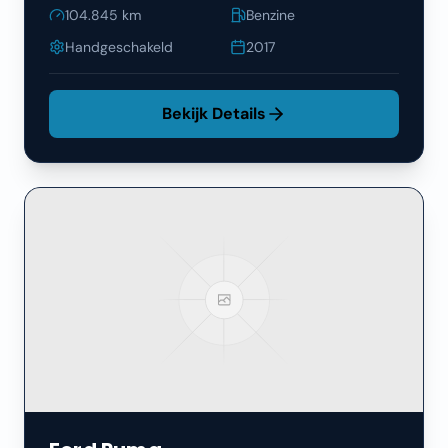
104.845
km
Benzine
Handgeschakeld
2017
Bekijk Details