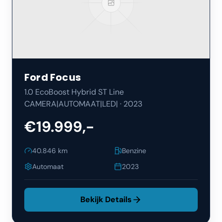
Ford
Focus
1.0 EcoBoost Hybrid ST Line
CAMERA|AUTOMAAT|LED|
·
2023
€19.999,-
40.846
km
Benzine
Automaat
2023
Bekijk Details