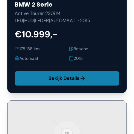
BMW
2 Serie
Active Tourer 220i M
LED|HUD|LEDER|AUTOMAAT|
·
2015
€10.999,-
178.138
km
Benzine
Automaat
2015
Bekijk Details