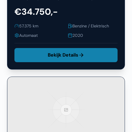
€34.750,-
57.375
km
Benzine / Elektrisch
Automaat
2020
Bekijk Details