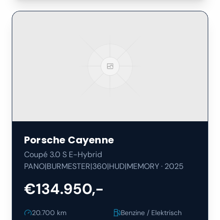
Porsche
Cayenne
Coupé 3.0 S E-Hybrid
PANO|BURMESTER|360|HUD|MEMORY
·
2025
€134.950,-
20.700
km
Benzine / Elektrisch