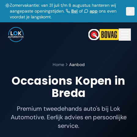
Zomervakantie: van 31 juli t/m 8 augustus hanteren wij
aangepaste openingstijden.
Bel
of
app
ons even
voordat je langskomt.
Home
Aanbod
Occasions Kopen in
Breda
Premium tweedehands auto's bij Lok
Automotive. Eerlijk advies en persoonlijke
service.