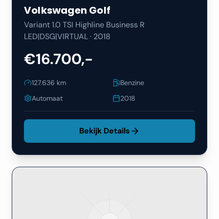
Volkswagen
Golf
Variant 1.0 TSI Highline Business R
LED|DSG|VIRTUAL
·
2018
€16.700,-
127.636
km
Benzine
Automaat
2018
Bekijk Details