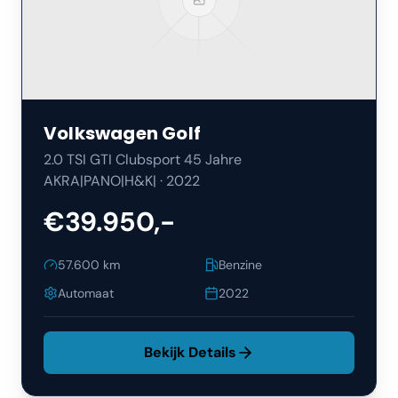
Volkswagen
Golf
2.0 TSI GTI Clubsport 45 Jahre
AKRA|PANO|H&K|
·
2022
€39.950,-
57.600
km
Benzine
Automaat
2022
Bekijk Details