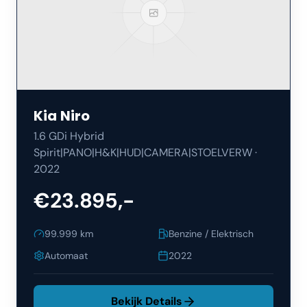
Kia
Niro
1.6 GDi Hybrid
Spirit|PANO|H&K|HUD|CAMERA|STOELVERW
·
2022
€23.895,-
99.999
km
Benzine / Elektrisch
Automaat
2022
Bekijk Details