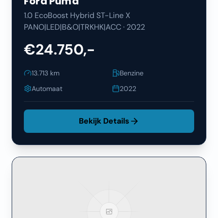
Ford
Puma
1.0 EcoBoost Hybrid ST-Line X
PANO|LED|B&O|TRKHK|ACC
·
2022
€24.750,-
13.713
km
Benzine
Automaat
2022
Bekijk Details