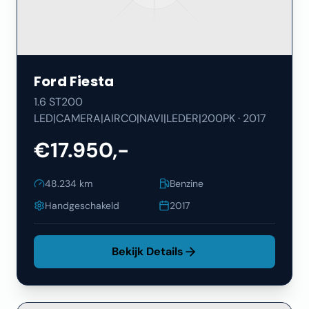
Ford
Fiesta
1.6 ST200
LED|CAMERA|AIRCO|NAVI|LEDER|200PK
·
2017
€17.950,-
48.234
km
Benzine
Handgeschakeld
2017
Bekijk Details