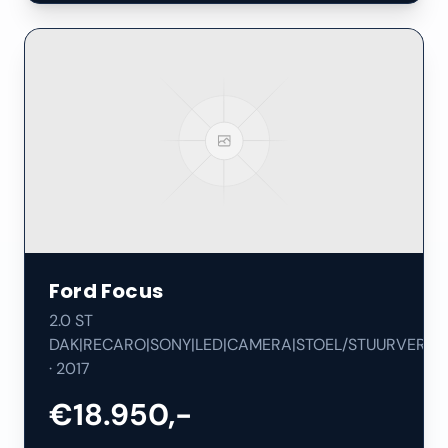
Ford
Focus
2.0 ST
DAK|RECARO|SONY|LED|CAMERA|STOEL/STUURVERW|
·
2017
€18.950,-