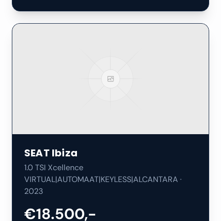
SEAT
Ibiza
1.0 TSI Xcellence
VIRTUAL|AUTOMAAT|KEYLESS|ALCANTARA
·
2023
€18.500,-