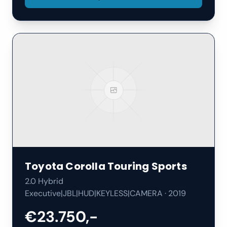
Toyota
Corolla Touring Sports
2.0 Hybrid
Executive|JBL|HUD|KEYLESS|CAMERA
·
2019
€23.750,-