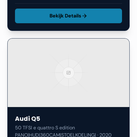
Bekijk Details
Audi
Q5
50 TFSI e quattro S edition
PANO|HUD|360CAM|STOELKOELING|
·
2020