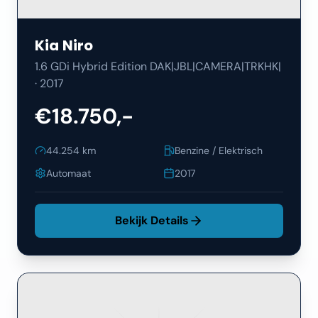
Kia
Niro
1.6 GDi Hybrid Edition DAK|JBL|CAMERA|TRKHK|
·
2017
€18.750,-
44.254
km
Benzine / Elektrisch
Automaat
2017
Bekijk Details