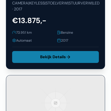
CAMERA|KEYLESS|STOELVERW|STUURVERW|LED
·
2017
€13.875,-
73.951
km
Benzine
Automaat
2017
Bekijk Details