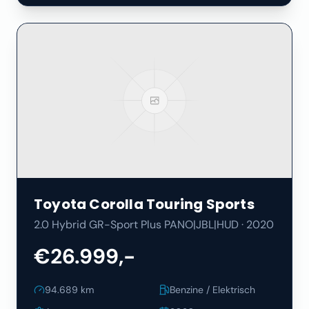
Toyota
Corolla Touring Sports
2.0 Hybrid GR-Sport Plus PANO|JBL|HUD
·
2020
€26.999,-
94.689
km
Benzine / Elektrisch