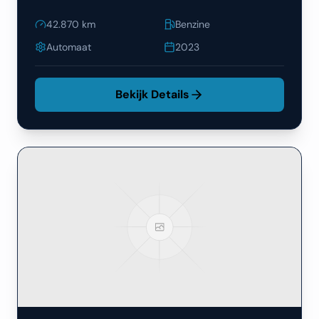
42.870
km
Benzine
Automaat
2023
Bekijk Details