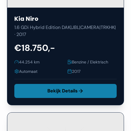
Kia
Niro
1.6 GDi Hybrid Edition DAK|JBL|CAMERA|TRKHK|
·
2017
€18.750,-
44.254
km
Benzine / Elektrisch
Automaat
2017
Bekijk Details