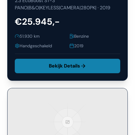
2.3 EcoBoost ST-3
PANO|B&O|KEYLESS|CAMERA|280PK|
·
2019
€25.945,-
51.930
km
Benzine
Handgeschakeld
2019
Bekijk Details