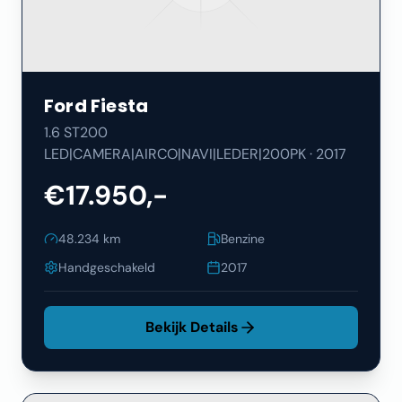
Ford
Fiesta
1.6 ST200
LED|CAMERA|AIRCO|NAVI|LEDER|200PK
·
2017
€17.950,-
48.234
km
Benzine
Handgeschakeld
2017
Bekijk Details