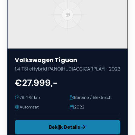
Volkswagen
Tiguan
1.4 TSI eHybrid PANO|HUD|ACC|CARPLAY|
·
2022
€27.999,-
78.478
km
Benzine / Elektrisch
Automaat
2022
Bekijk Details