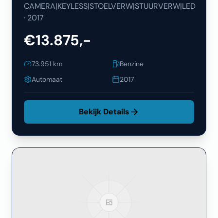
CAMERA|KEYLESS|STOELVERW|STUURVERW|LED
·
2017
€13.875,-
73.951
km
Benzine
Automaat
2017
Bekijk Details