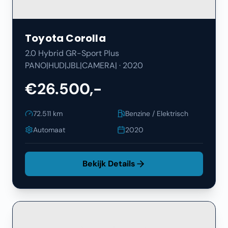
Toyota
Corolla
2.0 Hybrid GR-Sport Plus
PANO|HUD|JBL|CAMERA|
·
2020
€26.500,-
72.511
km
Benzine / Elektrisch
Automaat
2020
Bekijk Details
Filters