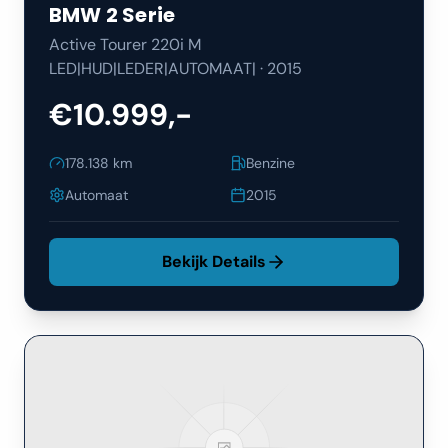
BMW
2 Serie
Active Tourer 220i M
LED|HUD|LEDER|AUTOMAAT|
·
2015
€10.999,-
178.138
km
Benzine
Automaat
2015
Bekijk Details