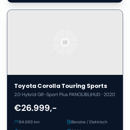
Toyota
Corolla Touring Sports
2.0 Hybrid GR-Sport Plus PANO|JBL|HUD
·
2020
€26.999,-
94.689
km
Benzine / Elektrisch