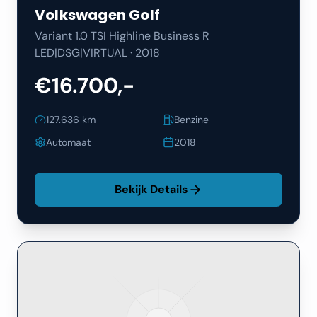
Volkswagen
Golf
Variant 1.0 TSI Highline Business R
LED|DSG|VIRTUAL
·
2018
€16.700,-
127.636
km
Benzine
Automaat
2018
Bekijk Details