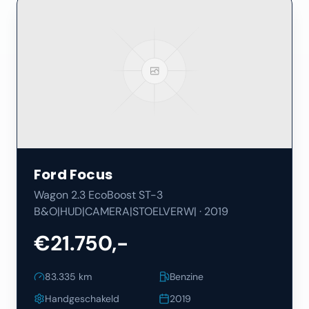
Ford
Focus
Wagon 2.3 EcoBoost ST-3
B&O|HUD|CAMERA|STOELVERW|
·
2019
€21.750,-
83.335
km
Benzine
Handgeschakeld
2019