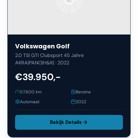
Volkswagen
Golf
2.0 TSI GTI Clubsport 45 Jahre
AKRA|PANO|H&K|
·
2022
€39.950,-
57.600
km
Benzine
Automaat
2022
Bekijk Details