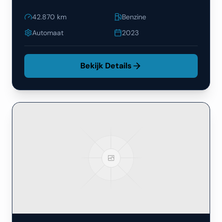
42.870
km
Benzine
Automaat
2023
Bekijk Details