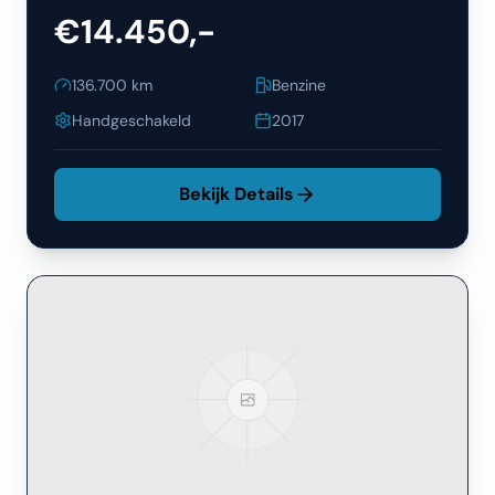
€14.450,-
136.700
km
Benzine
Handgeschakeld
2017
Bekijk Details