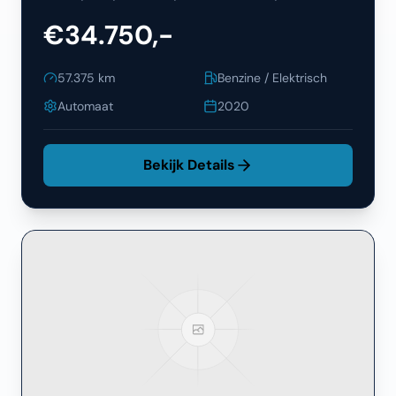
€34.750,-
57.375
km
Benzine / Elektrisch
Automaat
2020
Bekijk Details