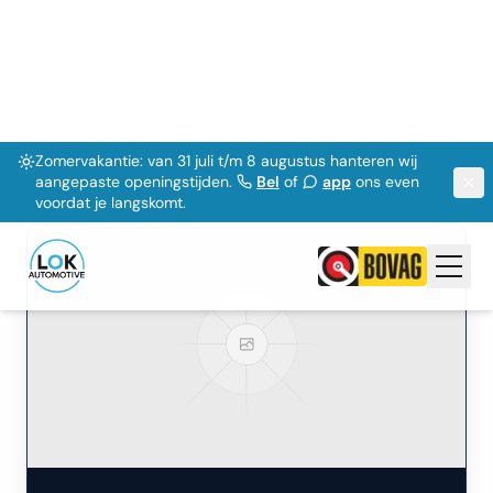
81.572
km
Benzine / Elektrisch
Automaat
2019
Bekijk Details