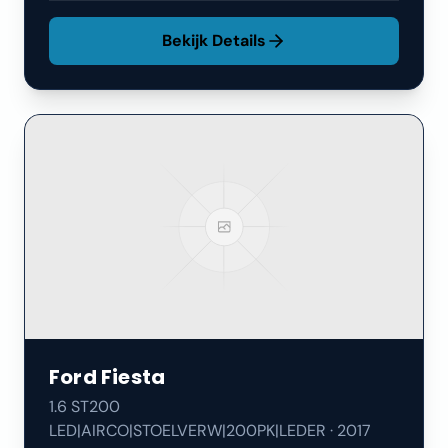
Bekijk Details
Ford
Fiesta
1.6 ST200
LED|AIRCO|STOELVERW|200PK|LEDER
·
2017