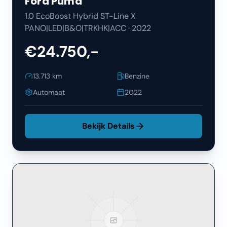
Ford
Puma
1.0 EcoBoost Hybrid ST-Line X
PANO|LED|B&O|TRKHK|ACC
·
2022
€24.750,-
13.713
km
Benzine
Automaat
2022
Bekijk Details