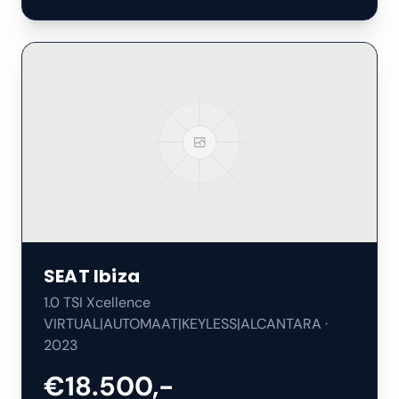
SEAT
Ibiza
1.0 TSI Xcellence
VIRTUAL|AUTOMAAT|KEYLESS|ALCANTARA
·
2023
€18.500,-