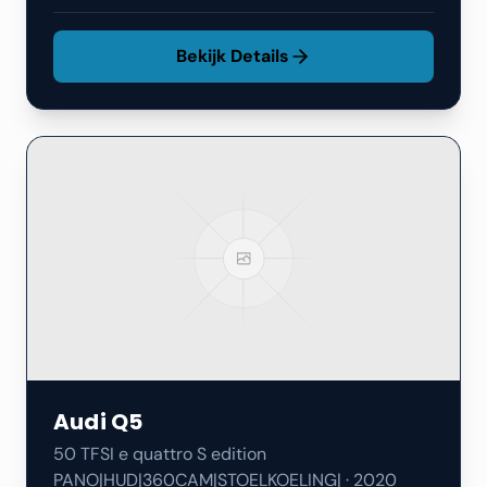
Bekijk Details
Audi
Q5
50 TFSI e quattro S edition
PANO|HUD|360CAM|STOELKOELING|
·
2020