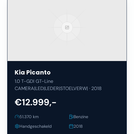
Kia
Picanto
1.0 T-GDI GT-Line
CAMERA|LED|LEDER|STOELVERW|
·
2018
€12.999,-
51.370
km
Benzine
Handgeschakeld
2018