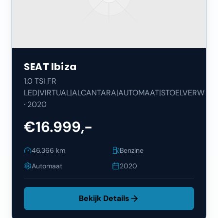
SEAT
Ibiza
1.0 TSI FR
LED|VIRTUAL|ALCANTARA|AUTOMAAT|STOELVERW
·
2020
€16.999,-
46.366
km
Benzine
Automaat
2020
Bekijk Details