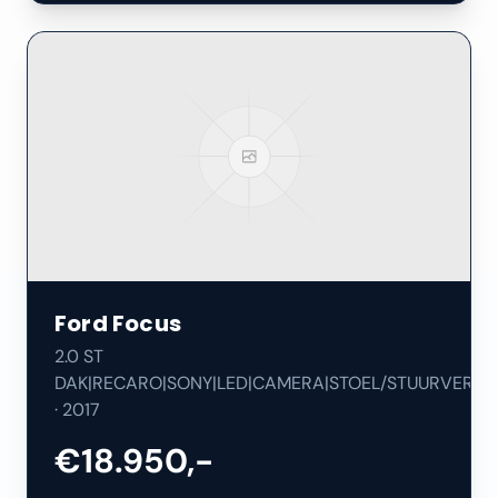
Ford
Focus
2.0 ST
DAK|RECARO|SONY|LED|CAMERA|STOEL/STUURVERW|
·
2017
€18.950,-