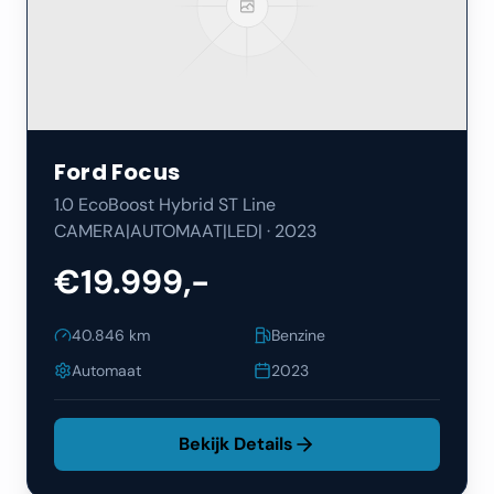
Ford
Focus
1.0 EcoBoost Hybrid ST Line
CAMERA|AUTOMAAT|LED|
·
2023
€19.999,-
40.846
km
Benzine
Automaat
2023
Bekijk Details