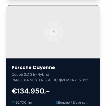
Porsche
Cayenne
Coupé 3.0 S E-Hybrid
PANO|BURMESTER|360|HUD|MEMORY
·
2025
€134.950,-
20.700
km
Benzine / Elektrisch