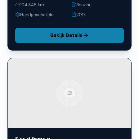
104.845
km
Benzine
Handgeschakeld
2017
Bekijk Details