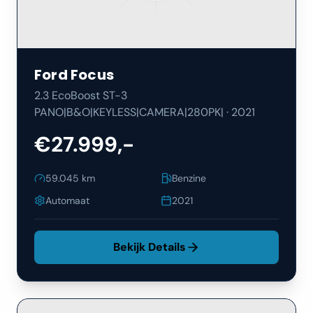
Ford
Focus
2.3 EcoBoost ST-3
PANO|B&O|KEYLESS|CAMERA|280PK|
·
2021
€27.999,-
59.045
km
Benzine
Automaat
2021
Bekijk Details