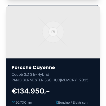
Porsche
Cayenne
Coupé 3.0 S E-Hybrid
PANO|BURMESTER|360|HUD|MEMORY
·
2025
€134.950,-
20.700
km
Benzine / Elektrisch