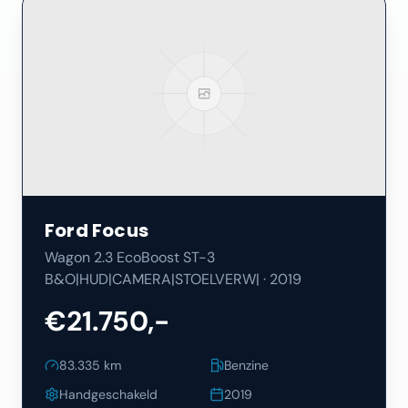
Ford
Focus
Wagon 2.3 EcoBoost ST-3
B&O|HUD|CAMERA|STOELVERW|
·
2019
€21.750,-
83.335
km
Benzine
Handgeschakeld
2019