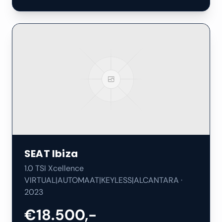
SEAT
Ibiza
1.0 TSI Xcellence
VIRTUAL|AUTOMAAT|KEYLESS|ALCANTARA
·
2023
€18.500,-