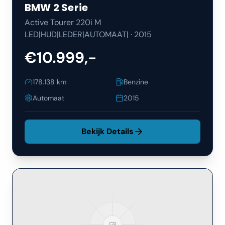
BMW
2 Serie
Active Tourer 220i M
LED|HUD|LEDER|AUTOMAAT|
·
2015
€10.999,-
178.138
km
Benzine
Automaat
2015
Bekijk Details