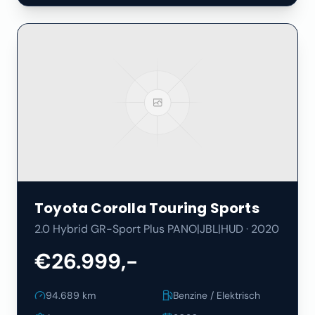
Toyota
Corolla Touring Sports
2.0 Hybrid GR-Sport Plus PANO|JBL|HUD
·
2020
€26.999,-
94.689
km
Benzine / Elektrisch