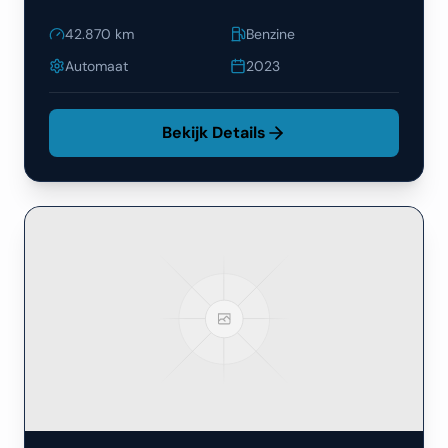
42.870
km
Benzine
Automaat
2023
Bekijk Details