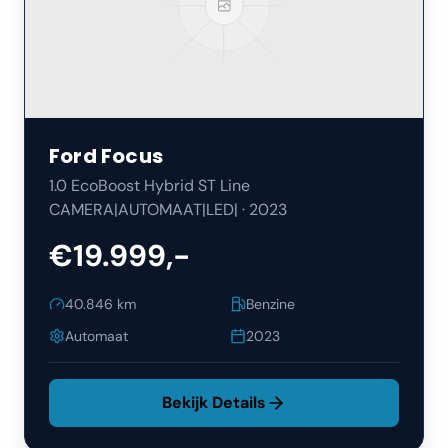
Ford
Focus
1.0 EcoBoost Hybrid ST Line
CAMERA|AUTOMAAT|LED|
·
2023
€19.999,-
40.846
km
Benzine
Automaat
2023
Bekijk Details