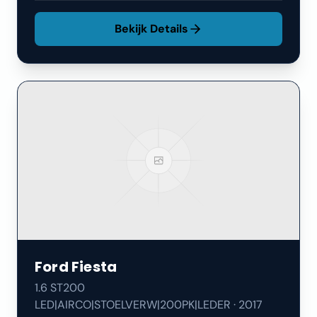
Bekijk Details
Ford
Fiesta
1.6 ST200
LED|AIRCO|STOELVERW|200PK|LEDER
·
2017