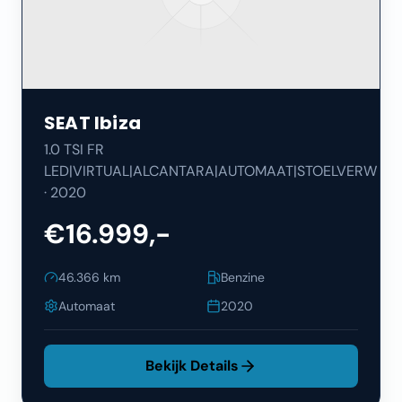
SEAT
Ibiza
1.0 TSI FR
LED|VIRTUAL|ALCANTARA|AUTOMAAT|STOELVERW
·
2020
€16.999,-
46.366
km
Benzine
Automaat
2020
Bekijk Details