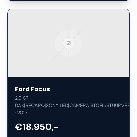
Ford
Focus
2.0 ST
DAK|RECARO|SONY|LED|CAMERA|STOEL/STUURVERW|
·
2017
€18.950,-