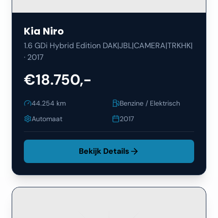
Kia
Niro
1.6 GDi Hybrid Edition DAK|JBL|CAMERA|TRKHK|
·
2017
€18.750,-
44.254
km
Benzine / Elektrisch
Automaat
2017
Bekijk Details