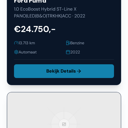
Ford
Puma
1.0 EcoBoost Hybrid ST-Line X
PANO|LED|B&O|TRKHK|ACC
·
2022
€24.750,-
13.713
km
Benzine
Automaat
2022
Bekijk Details