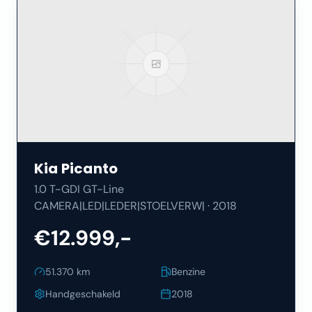
Kia
Picanto
1.0 T-GDI GT-Line
CAMERA|LED|LEDER|STOELVERW|
·
2018
€12.999,-
51.370
km
Benzine
Handgeschakeld
2018