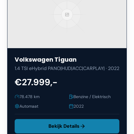
Volkswagen
Tiguan
1.4 TSI eHybrid PANO|HUD|ACC|CARPLAY|
·
2022
€27.999,-
78.478
km
Benzine / Elektrisch
Automaat
2022
Bekijk Details