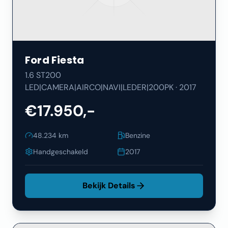
Ford
Fiesta
1.6 ST200
LED|CAMERA|AIRCO|NAVI|LEDER|200PK
·
2017
€17.950,-
48.234
km
Benzine
Handgeschakeld
2017
Bekijk Details