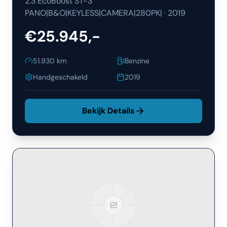
2.3 EcoBoost ST-3
PANO|B&O|KEYLESS|CAMERA|280PK|
·
2019
€25.945,-
51.930
km
Benzine
Handgeschakeld
2019
Bekijk Details