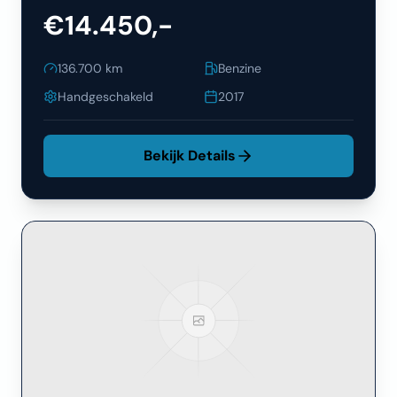
€14.450,-
136.700
km
Benzine
Handgeschakeld
2017
Bekijk Details