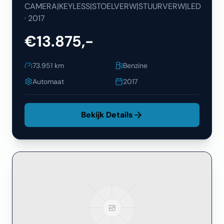
CAMERA|KEYLESS|STOELVERW|STUURVERW|LED
·
2017
€13.875,-
73.951
km
Benzine
Automaat
2017
Bekijk Details