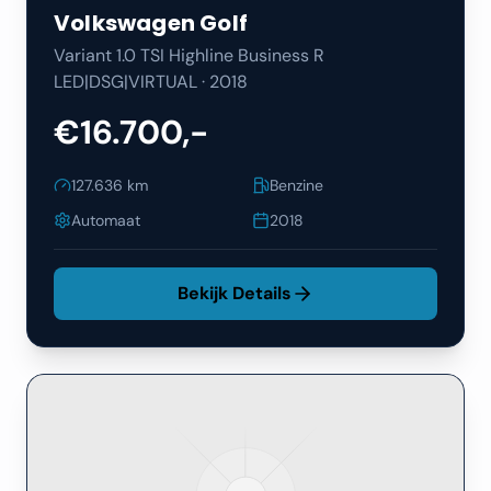
Volkswagen
Golf
Variant 1.0 TSI Highline Business R
LED|DSG|VIRTUAL
·
2018
€16.700,-
127.636
km
Benzine
Automaat
2018
Bekijk Details