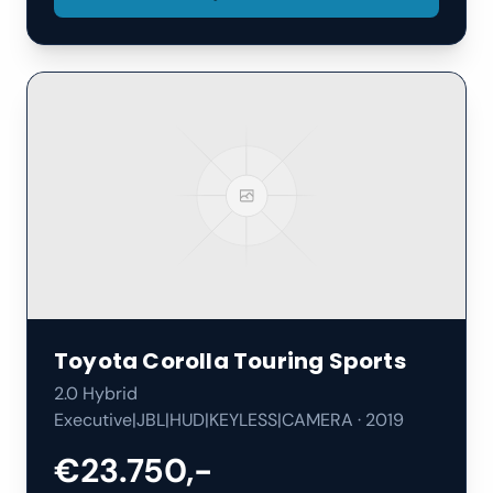
Toyota
Corolla Touring Sports
2.0 Hybrid
Executive|JBL|HUD|KEYLESS|CAMERA
·
2019
€23.750,-