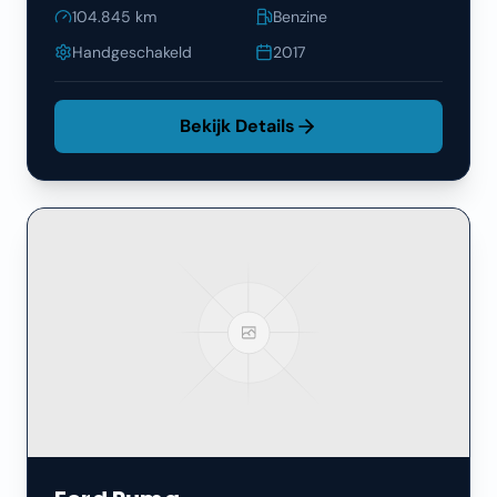
104.845
km
Benzine
Handgeschakeld
2017
Bekijk Details