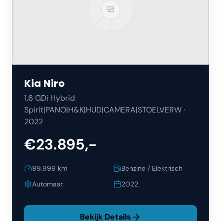
Kia
Niro
1.6 GDi Hybrid
Spirit|PANO|H&K|HUD|CAMERA|STOELVERW
·
2022
€23.895,-
99.999
km
Benzine / Elektrisch
Automaat
2022
Bekijk Details