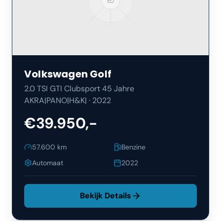
Volkswagen
Golf
2.0 TSI GTI Clubsport 45 Jahre
AKRA|PANO|H&K|
·
2022
€39.950,-
57.600
km
Benzine
Automaat
2022
Bekijk Details