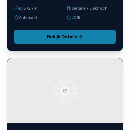
81.572
km
Benzine / Elektrisch
Automaat
2019
Bekijk Details