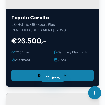
Toyota
Corolla
2.0 Hybrid GR-Sport Plus
PANO|HUD|JBL|CAMERA|
·
2020
€26.500,-
72.511
km
Benzine / Elektrisch
Automaat
2020
Bekijk Details
Filters