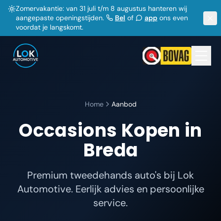
Zomervakantie: van 31 juli t/m 8 augustus hanteren wij
aangepaste openingstijden.
Bel
of
app
ons even
voordat je langskomt.
Home
Aanbod
Occasions Kopen in
Breda
Premium tweedehands auto's bij Lok
Automotive. Eerlijk advies en persoonlijke
service.