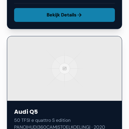
Bekijk Details
Audi
Q5
50 TFSI e quattro S edition
PANO|HUD|360CAM|STOELKOELING|
·
2020