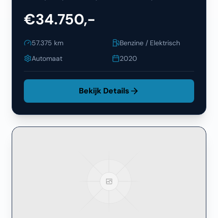
€34.750,-
57.375
km
Benzine / Elektrisch
Automaat
2020
Bekijk Details