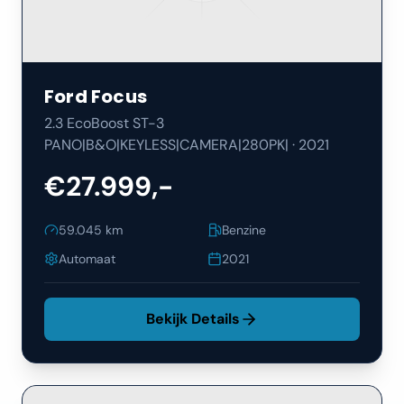
Ford
Focus
2.3 EcoBoost ST-3
PANO|B&O|KEYLESS|CAMERA|280PK|
·
2021
€27.999,-
59.045
km
Benzine
Automaat
2021
Bekijk Details