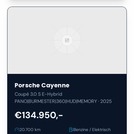
Porsche
Cayenne
Coupé 3.0 S E-Hybrid
PANO|BURMESTER|360|HUD|MEMORY
·
2025
€134.950,-
20.700
km
Benzine / Elektrisch