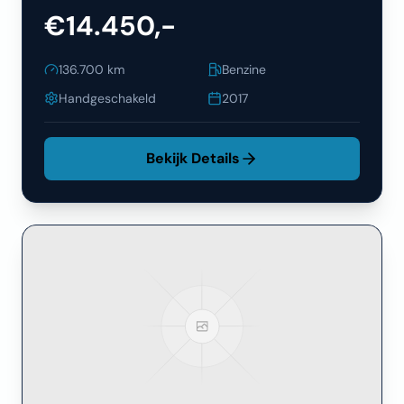
€14.450,-
136.700
km
Benzine
Handgeschakeld
2017
Bekijk Details