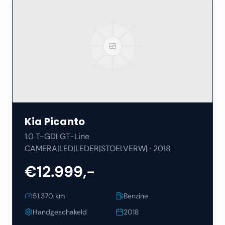
Kia
Picanto
1.0 T-GDI GT-Line
CAMERA|LED|LEDER|STOELVERW|
·
2018
€12.999,-
51.370
km
Benzine
Handgeschakeld
2018