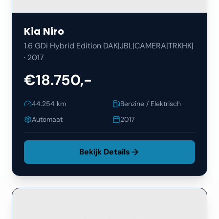
Kia
Niro
1.6 GDi Hybrid Edition DAK|JBL|CAMERA|TRKHK|
·
2017
€18.750,-
44.254
km
Benzine / Elektrisch
Automaat
2017
Bekijk Details