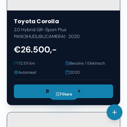
Toyota
Corolla
2.0 Hybrid GR-Sport Plus
PANO|HUD|JBL|CAMERA|
·
2020
€26.500,-
72.511
km
Benzine / Elektrisch
Automaat
2020
Bekijk Details
Filters