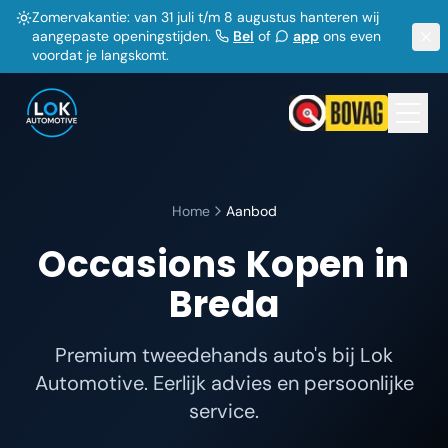
Zomervakantie: van 31 juli t/m 8 augustus hanteren wij
aangepaste openingstijden.
Bel
of
app
ons even
voordat je langskomt.
Home
Aanbod
Occasions Kopen in
Breda
Premium tweedehands auto's bij Lok
Automotive. Eerlijk advies en persoonlijke
service.