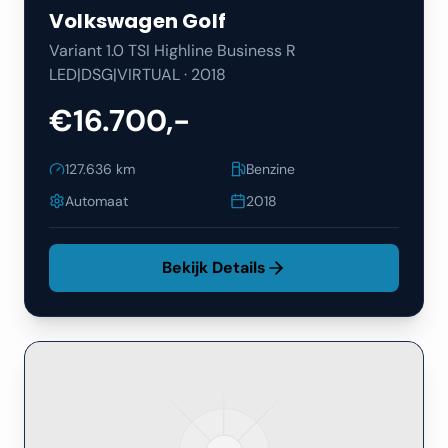
Volkswagen
Golf
Variant 1.0 TSI Highline Business R
LED|DSG|VIRTUAL
·
2018
€16.700,-
127.636
km
Benzine
Automaat
2018
Bekijk Details