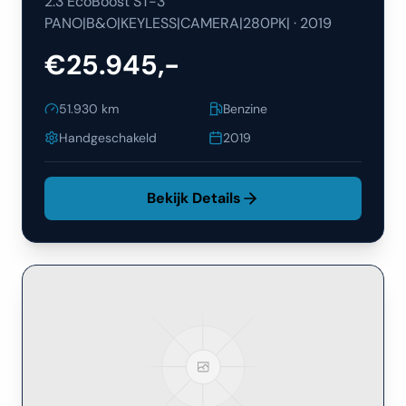
2.3 EcoBoost ST-3
PANO|B&O|KEYLESS|CAMERA|280PK|
·
2019
€25.945,-
51.930
km
Benzine
Handgeschakeld
2019
Bekijk Details