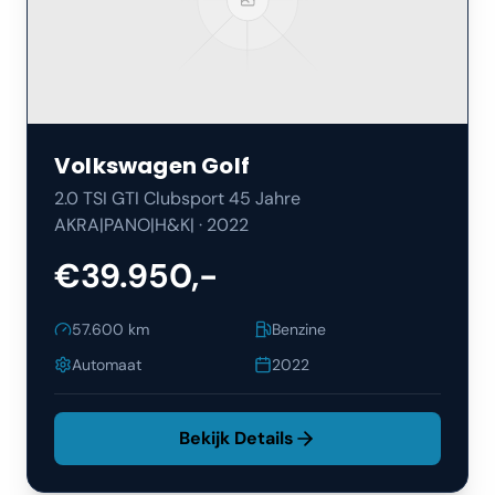
Volkswagen
Golf
2.0 TSI GTI Clubsport 45 Jahre
AKRA|PANO|H&K|
·
2022
€39.950,-
57.600
km
Benzine
Automaat
2022
Bekijk Details