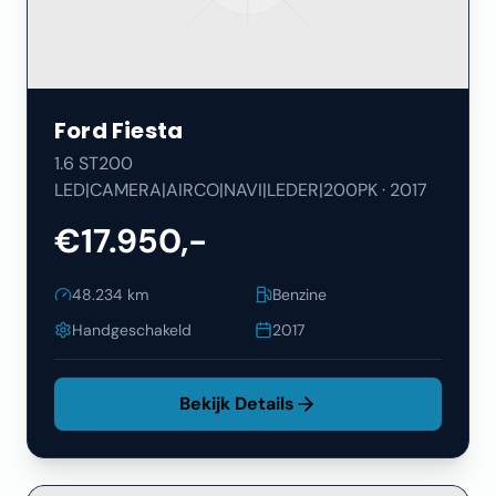
Ford
Fiesta
1.6 ST200
LED|CAMERA|AIRCO|NAVI|LEDER|200PK
·
2017
€17.950,-
48.234
km
Benzine
Handgeschakeld
2017
Bekijk Details