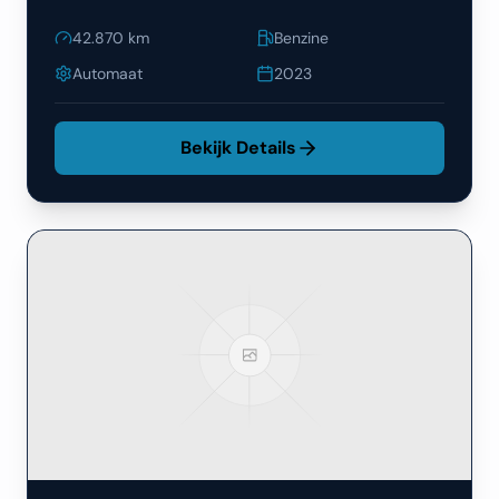
42.870
km
Benzine
Automaat
2023
Bekijk Details