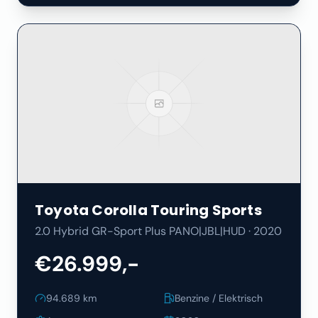
Toyota
Corolla Touring Sports
2.0 Hybrid GR-Sport Plus PANO|JBL|HUD
·
2020
€26.999,-
94.689
km
Benzine / Elektrisch