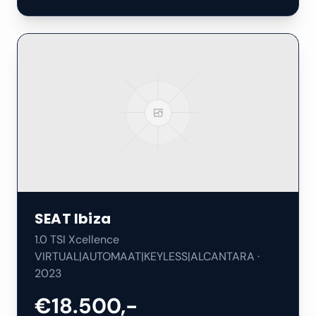
SEAT
Ibiza
1.0 TSI Xcellence
VIRTUAL|AUTOMAAT|KEYLESS|ALCANTARA
·
2023
€18.500,-