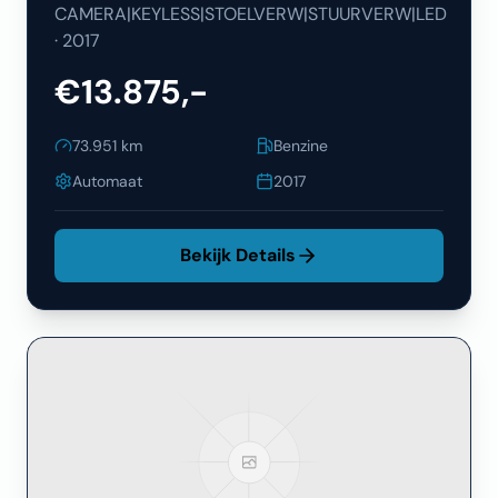
CAMERA|KEYLESS|STOELVERW|STUURVERW|LED
·
2017
€13.875,-
73.951
km
Benzine
Automaat
2017
Bekijk Details