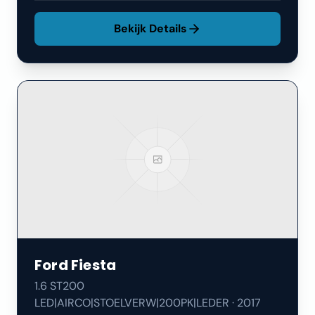
Bekijk Details
Ford
Fiesta
1.6 ST200
LED|AIRCO|STOELVERW|200PK|LEDER
·
2017