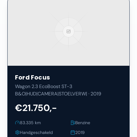
Ford
Focus
Wagon 2.3 EcoBoost ST-3
B&O|HUD|CAMERA|STOELVERW|
·
2019
€21.750,-
83.335
km
Benzine
Handgeschakeld
2019