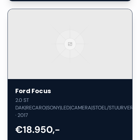
Ford
Focus
2.0 ST
DAK|RECARO|SONY|LED|CAMERA|STOEL/STUURVERW|
·
2017
€18.950,-