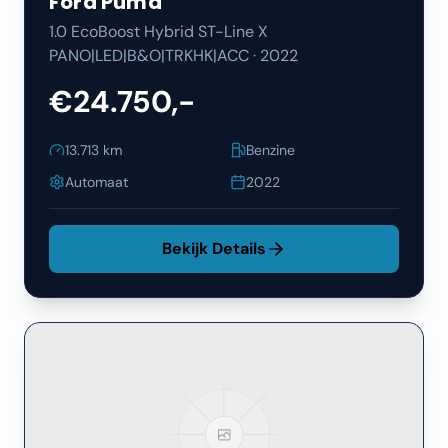
Ford
Puma
1.0 EcoBoost Hybrid ST-Line X
PANO|LED|B&O|TRKHK|ACC
·
2022
€24.750,-
13.713
km
Benzine
Automaat
2022
Bekijk Details