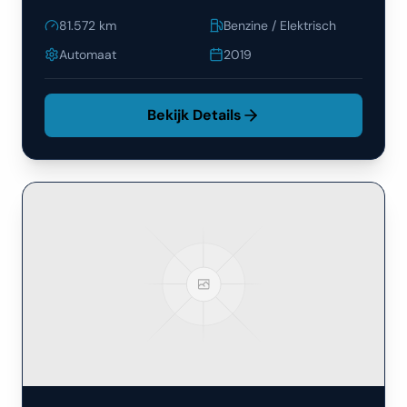
81.572
km
Benzine / Elektrisch
Automaat
2019
Bekijk Details