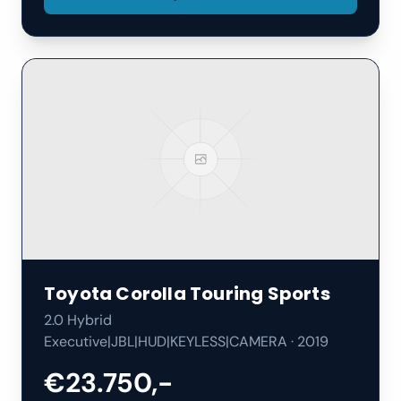
Toyota
Corolla Touring Sports
2.0 Hybrid
Executive|JBL|HUD|KEYLESS|CAMERA
·
2019
€23.750,-