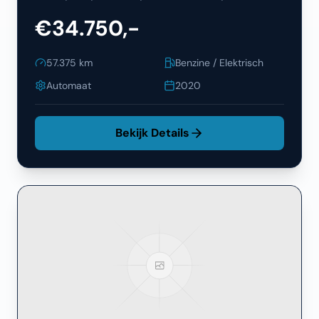
€34.750,-
57.375
km
Benzine / Elektrisch
Automaat
2020
Bekijk Details