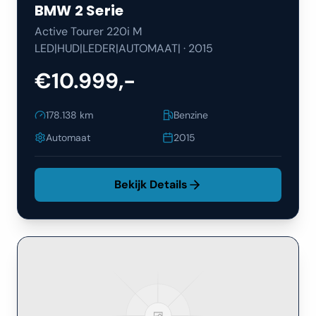
BMW
2 Serie
Active Tourer 220i M
LED|HUD|LEDER|AUTOMAAT|
·
2015
€10.999,-
178.138
km
Benzine
Automaat
2015
Bekijk Details