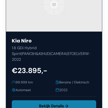
Kia
Niro
1.6 GDi Hybrid
Spirit|PANO|H&K|HUD|CAMERA|STOELVERW
·
2022
€23.895,-
99.999
km
Benzine / Elektrisch
Automaat
2022
Bekijk Details