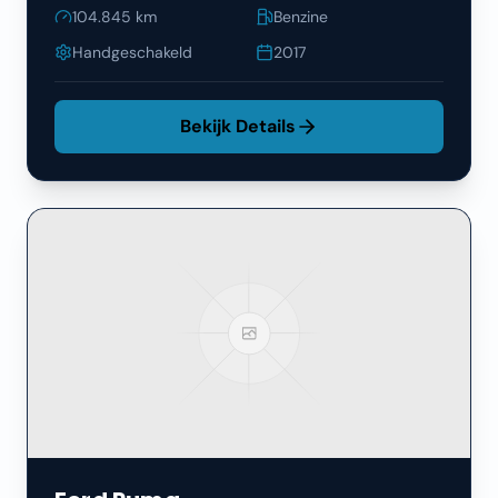
104.845
km
Benzine
Handgeschakeld
2017
Bekijk Details