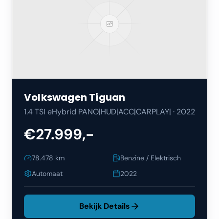
Volkswagen
Tiguan
1.4 TSI eHybrid PANO|HUD|ACC|CARPLAY|
·
2022
€27.999,-
78.478
km
Benzine / Elektrisch
Automaat
2022
Bekijk Details