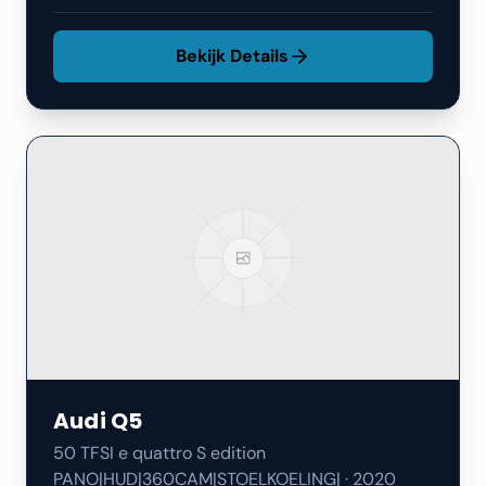
Bekijk Details
Audi
Q5
50 TFSI e quattro S edition
PANO|HUD|360CAM|STOELKOELING|
·
2020