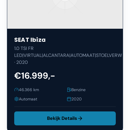
SEAT
Ibiza
1.0 TSI FR
LED|VIRTUAL|ALCANTARA|AUTOMAAT|STOELVERW
·
2020
€16.999,-
46.366
km
Benzine
Automaat
2020
Bekijk Details