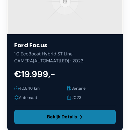
Ford
Focus
1.0 EcoBoost Hybrid ST Line
CAMERA|AUTOMAAT|LED|
·
2023
€19.999,-
40.846
km
Benzine
Automaat
2023
Bekijk Details