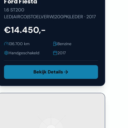
Ford
Fiesta
1.6 ST200
LED|AIRCO|STOELVERW|200PK|LEDER
·
2017
€14.450,-
136.700
km
Benzine
Handgeschakeld
2017
Bekijk Details