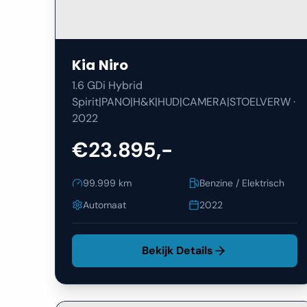
Kia
Niro
1.6 GDi Hybrid
Spirit|PANO|H&K|HUD|CAMERA|STOELVERW
·
2022
€23.895,-
99.999
km
Benzine / Elektrisch
Automaat
2022
Bekijk Details