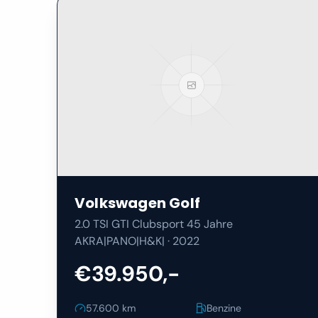
Volkswagen
Golf
2.0 TSI GTI Clubsport 45 Jahre
AKRA|PANO|H&K|
·
2022
€39.950,-
57.600
km
Benzine