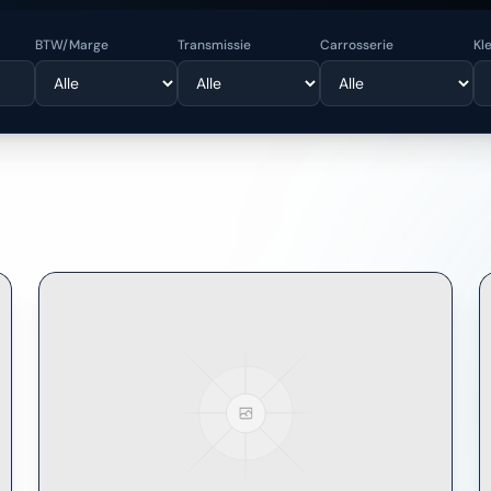
BTW/Marge
Transmissie
Carrosserie
Kl