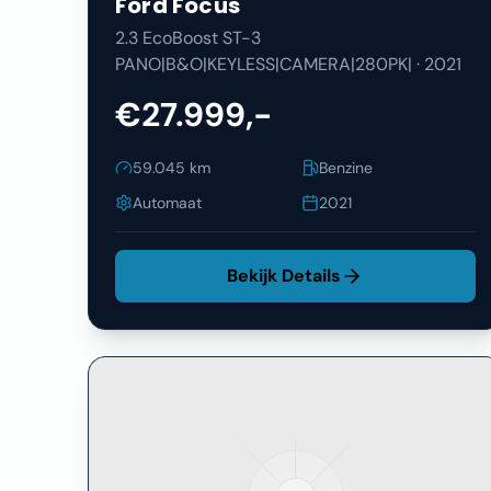
Ford
Focus
2.3 EcoBoost ST-3
PANO|B&O|KEYLESS|CAMERA|280PK|
·
2021
€27.999,-
59.045
km
Benzine
Automaat
2021
Bekijk Details