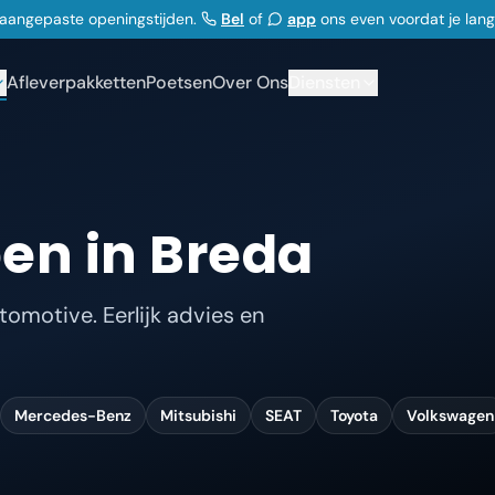
j aangepaste openingstijden.
Bel
of
app
ons even voordat je lan
Afleverpakketten
Poetsen
Over Ons
Diensten
en in Breda
omotive. Eerlijk advies en
Mercedes-Benz
Mitsubishi
SEAT
Toyota
Volkswagen