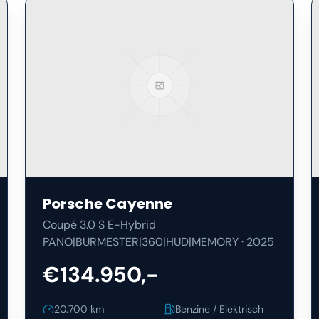
Porsche
Cayenne
Coupé 3.0 S E-Hybrid
PANO|BURMESTER|360|HUD|MEMORY
·
2025
€134.950,-
20.700
km
Benzine / Elektrisch