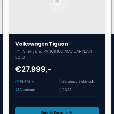
Volkswagen
Tiguan
1.4 TSI eHybrid PANO|HUD|ACC|CARPLAY|
·
2022
€27.999,-
78.478
km
Benzine / Elektrisch
Automaat
2022
Bekijk Details