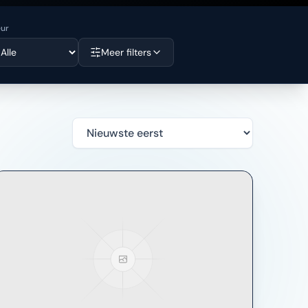
eur
Meer filters