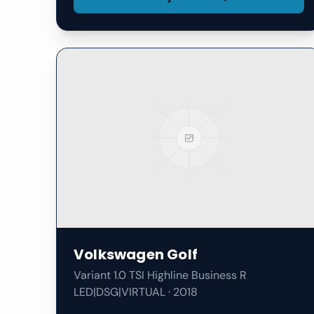
Volkswagen
Golf
Variant 1.0 TSI Highline Business R
LED|DSG|VIRTUAL
·
2018