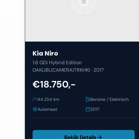
Kia
Niro
1.6 GDi Hybrid Edition
DAK|JBL|CAMERA|TRKHK|
·
2017
€18.750,-
44.254
km
Benzine / Elektrisch
Automaat
2017
Bekijk Details