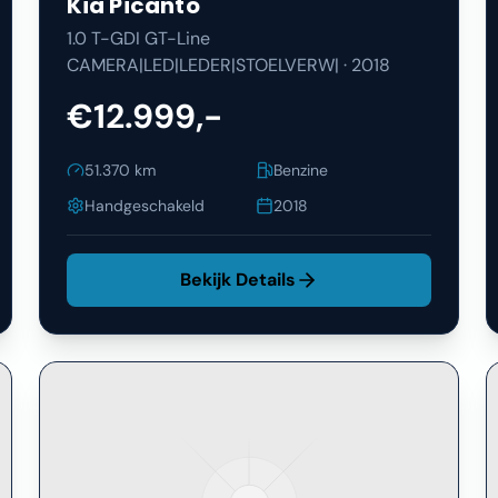
Kia
Picanto
1.0 T-GDI GT-Line
CAMERA|LED|LEDER|STOELVERW|
·
2018
€12.999,-
51.370
km
Benzine
Handgeschakeld
2018
Bekijk Details