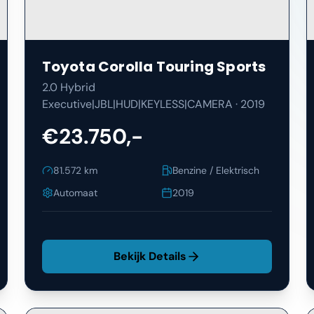
Toyota
Corolla Touring Sports
2.0 Hybrid
Executive|JBL|HUD|KEYLESS|CAMERA
·
2019
€23.750,-
81.572
km
Benzine / Elektrisch
Automaat
2019
Bekijk Details