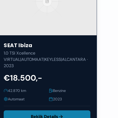
SEAT
Ibiza
1.0 TSI Xcellence
VIRTUAL|AUTOMAAT|KEYLESS|ALCANTARA
·
2023
€18.500,-
42.870
km
Benzine
Automaat
2023
Bekijk Details