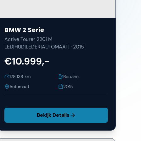
BMW
2 Serie
Active Tourer 220i M
LED|HUD|LEDER|AUTOMAAT|
·
2015
€10.999,-
178.138
km
Benzine
Automaat
2015
Bekijk Details