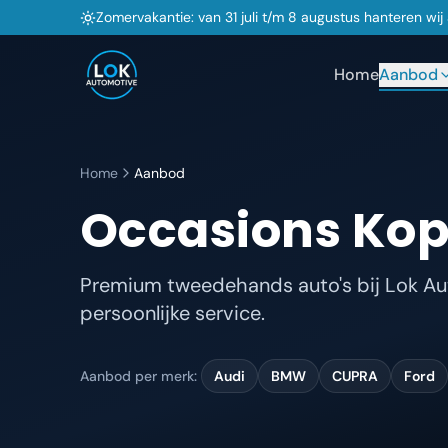
Zomervakantie: van 31 juli t/m 8 augustus hanteren wi
Home
Aanbod
Home
Aanbod
Occasions Kop
Premium tweedehands auto's bij Lok Aut
persoonlijke service.
Aanbod per merk:
Audi
BMW
CUPRA
Ford