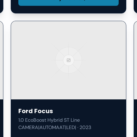
Ford
Focus
1.0 EcoBoost Hybrid ST Line
CAMERA|AUTOMAAT|LED|
·
2023