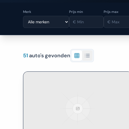
Merk
Prijs min
Prijs max
51
auto's gevonden