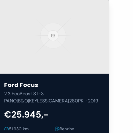
Ford
Focus
2.3 EcoBoost ST-3
PANO|B&O|KEYLESS|CAMERA|280PK|
·
2019
€25.945,-
51.930
km
Benzine