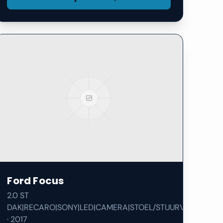
Ford
Focus
2.0 ST
DAK|RECARO|SONY|LED|CAMERA|STOEL/STUURVERW|
·
2017