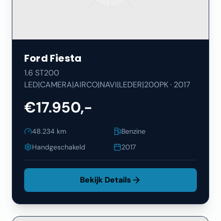
Ford
Fiesta
1.6 ST200
LED|CAMERA|AIRCO|NAVI|LEDER|200PK
·
2017
€17.950,-
48.234
km
Benzine
Handgeschakeld
2017
Bekijk Details