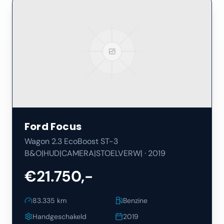
Ford
Focus
Wagon 2.3 EcoBoost ST-3
B&O|HUD|CAMERA|STOELVERW|
·
2019
€21.750,-
83.335
km
Benzine
Handgeschakeld
2019