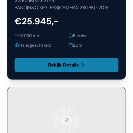
2.3 EcoBoost ST-3
PANO|B&O|KEYLESS|CAMERA|280PK|
·
2019
€25.945,-
51.930
km
Benzine
Handgeschakeld
2019
Bekijk Details