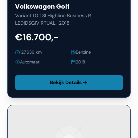
Volkswagen
Golf
Variant 1.0 TSI Highline Business R
LED|DSG|VIRTUAL
·
2018
€16.700,-
127.636
km
Benzine
Automaat
2018
Bekijk Details