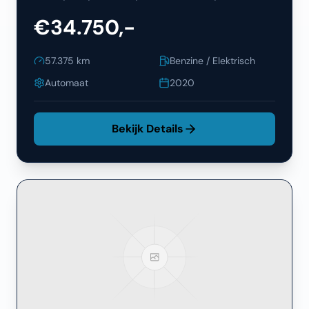
€34.750,-
57.375
km
Benzine / Elektrisch
Automaat
2020
Bekijk Details