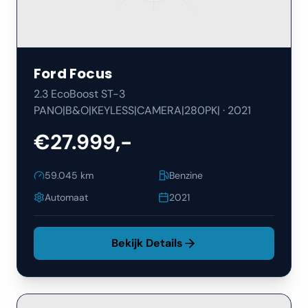
Ford
Focus
2.3 EcoBoost ST-3
PANO|B&O|KEYLESS|CAMERA|280PK|
·
2021
€27.999,-
59.045
km
Benzine
Automaat
2021
Bekijk Details