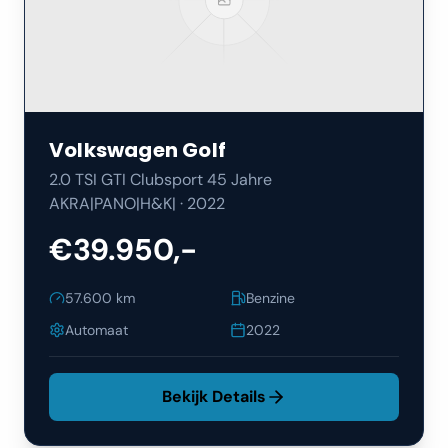
Volkswagen
Golf
2.0 TSI GTI Clubsport 45 Jahre
AKRA|PANO|H&K|
·
2022
€39.950,-
57.600
km
Benzine
Automaat
2022
Bekijk Details