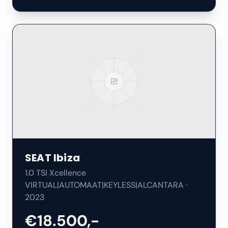
SEAT
Ibiza
1.0 TSI Xcellence
VIRTUAL|AUTOMAAT|KEYLESS|ALCANTARA
·
2023
€18.500,-