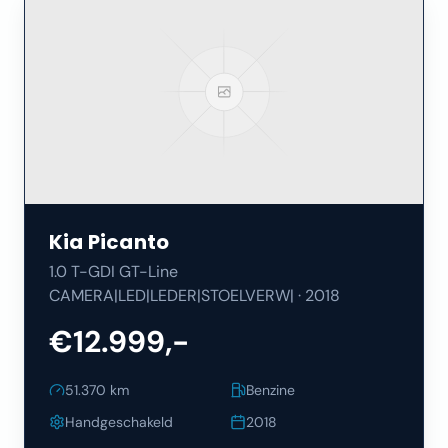
Kia
Picanto
1.0 T-GDI GT-Line
CAMERA|LED|LEDER|STOELVERW|
·
2018
€12.999,-
51.370
km
Benzine
Handgeschakeld
2018