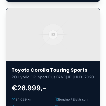
Toyota
Corolla Touring Sports
2.0 Hybrid GR-Sport Plus PANO|JBL|HUD
·
2020
€26.999,-
94.689
km
Benzine / Elektrisch