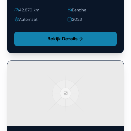
42.870
km
Benzine
Automaat
2023
Bekijk Details