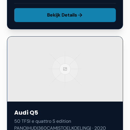
Bekijk Details
Audi
Q5
50 TFSI e quattro S edition
PANO|HUD|360CAM|STOELKOELING|
·
2020