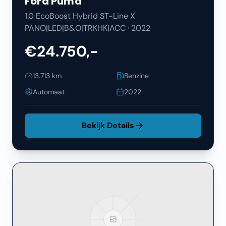
Ford
Puma
1.0 EcoBoost Hybrid ST-Line X
PANO|LED|B&O|TRKHK|ACC
·
2022
€24.750,-
13.713
km
Benzine
Automaat
2022
Bekijk Details