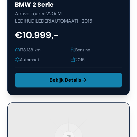
BMW
2 Serie
Active Tourer 220i M
LED|HUD|LEDER|AUTOMAAT|
·
2015
€10.999,-
178.138
km
Benzine
Automaat
2015
Bekijk Details