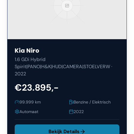
Kia
Niro
1.6 GDi Hybrid
Spirit|PANO|H&K|HUD|CAMERA|STOELVERW
·
2022
€23.895,-
99.999
km
Benzine / Elektrisch
Automaat
2022
Bekijk Details