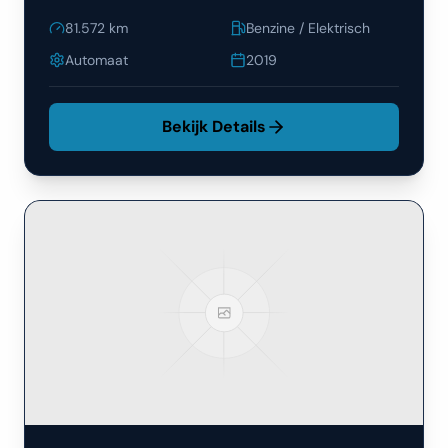
81.572
km
Benzine / Elektrisch
Automaat
2019
Bekijk Details