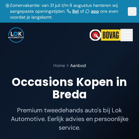
Zomervakantie: van 31 juli t/m 8 augustus hanteren wij
aangepaste openingstijden.
Bel
of
app
ons even
voordat je langskomt.
Home
Aanbod
Occasions Kopen in
Breda
Premium tweedehands auto's bij Lok
Automotive. Eerlijk advies en persoonlijke
service.