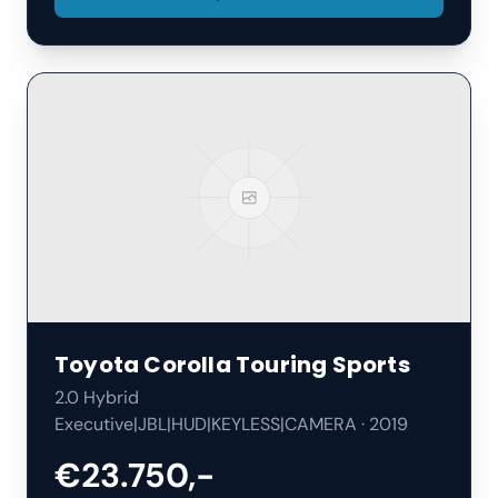
Toyota
Corolla Touring Sports
2.0 Hybrid
Executive|JBL|HUD|KEYLESS|CAMERA
·
2019
€23.750,-