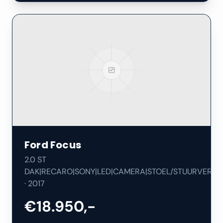
Ford
Focus
2.0 ST
DAK|RECARO|SONY|LED|CAMERA|STOEL/STUURVERW|
·
2017
€18.950,-