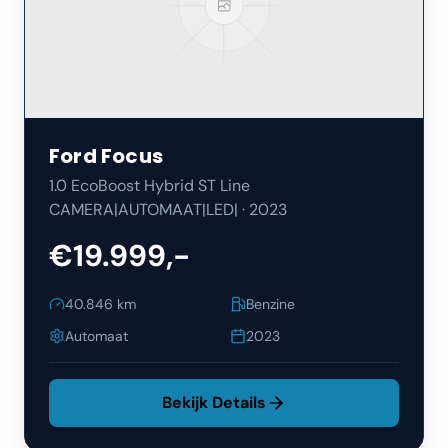
Ford
Focus
1.0 EcoBoost Hybrid ST Line
CAMERA|AUTOMAAT|LED|
·
2023
€19.999,-
40.846
km
Benzine
Automaat
2023
Bekijk Details