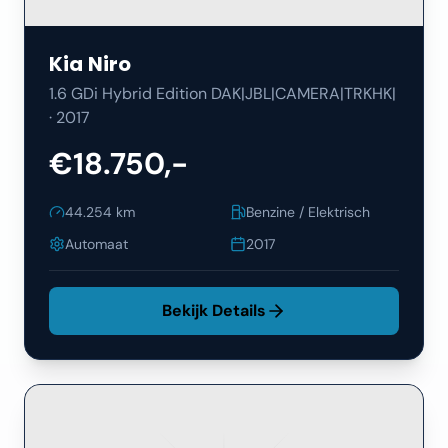
Kia
Niro
1.6 GDi Hybrid Edition DAK|JBL|CAMERA|TRKHK|
·
2017
€18.750,-
44.254
km
Benzine / Elektrisch
Automaat
2017
Bekijk Details