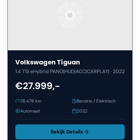
Volkswagen
Tiguan
1.4 TSI eHybrid PANO|HUD|ACC|CARPLAY|
·
2022
€27.999,-
78.478
km
Benzine / Elektrisch
Automaat
2022
Bekijk Details