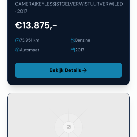
CAMERA|KEYLESS|STOELVERW|STUURVERW|LED
·
2017
€13.875,-
73.951
km
Benzine
Automaat
2017
Bekijk Details