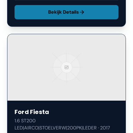
Bekijk Details
Ford
Fiesta
1.6 ST200
LED|AIRCO|STOELVERW|200PK|LEDER
·
2017