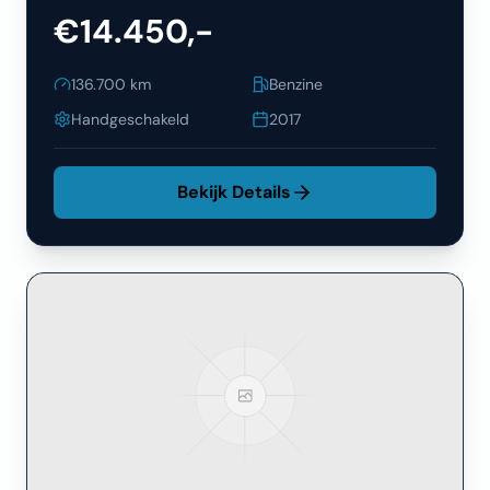
€14.450,-
136.700
km
Benzine
Handgeschakeld
2017
Bekijk Details