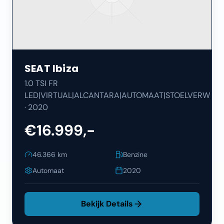
SEAT
Ibiza
1.0 TSI FR
LED|VIRTUAL|ALCANTARA|AUTOMAAT|STOELVERW
·
2020
€16.999,-
46.366
km
Benzine
Automaat
2020
Bekijk Details