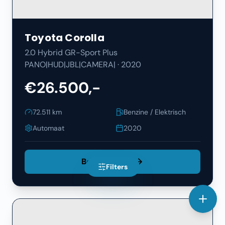
Toyota
Corolla
2.0 Hybrid GR-Sport Plus
PANO|HUD|JBL|CAMERA|
·
2020
€26.500,-
72.511
km
Benzine / Elektrisch
Automaat
2020
Bekijk Details
Filters