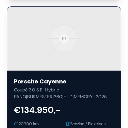
Porsche
Cayenne
Coupé 3.0 S E-Hybrid
PANO|BURMESTER|360|HUD|MEMORY
·
2025
€134.950,-
20.700
km
Benzine / Elektrisch