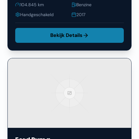
104.845
km
Benzine
Handgeschakeld
2017
Bekijk Details