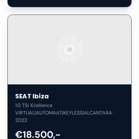
SEAT
Ibiza
1.0 TSI Xcellence
VIRTUAL|AUTOMAAT|KEYLESS|ALCANTARA
·
2023
€18.500,-