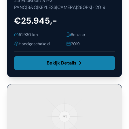
2.3 EcoBoost ST-3
PANO|B&O|KEYLESS|CAMERA|280PK|
·
2019
€25.945,-
51.930
km
Benzine
Handgeschakeld
2019
Bekijk Details