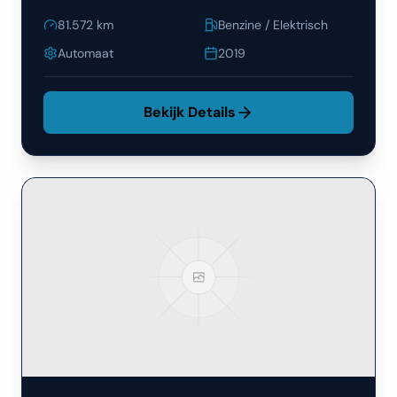
81.572
km
Benzine / Elektrisch
Automaat
2019
Bekijk Details