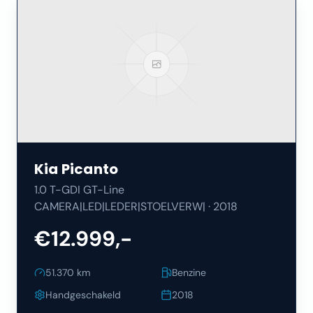
Kia
Picanto
1.0 T-GDI GT-Line
CAMERA|LED|LEDER|STOELVERW|
·
2018
€12.999,-
51.370
km
Benzine
Handgeschakeld
2018