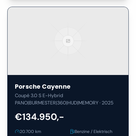
Porsche
Cayenne
Coupé 3.0 S E-Hybrid
PANO|BURMESTER|360|HUD|MEMORY
·
2025
€134.950,-
20.700
km
Benzine / Elektrisch