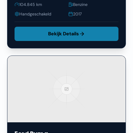
104.845
km
Benzine
Handgeschakeld
2017
Bekijk Details