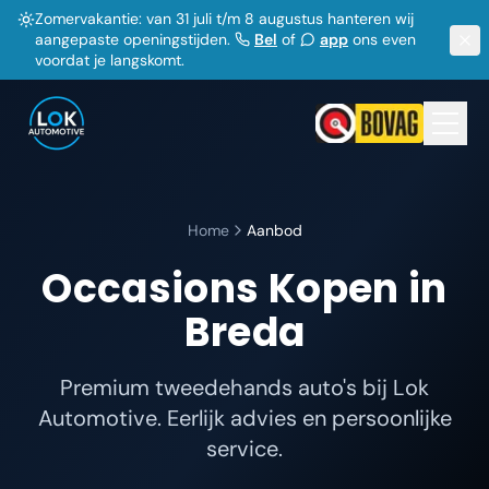
Zomervakantie: van 31 juli t/m 8 augustus hanteren wij
aangepaste openingstijden.
Bel
of
app
ons even
voordat je langskomt.
Home
Aanbod
Occasions Kopen in
Breda
Premium tweedehands auto's bij Lok
Automotive. Eerlijk advies en persoonlijke
service.