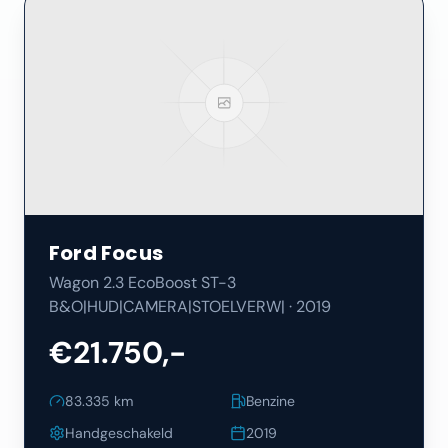
Ford
Focus
Wagon 2.3 EcoBoost ST-3
B&O|HUD|CAMERA|STOELVERW|
·
2019
€21.750,-
83.335
km
Benzine
Handgeschakeld
2019