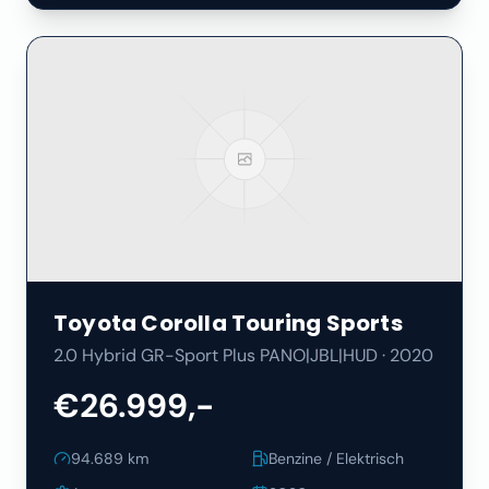
Toyota
Corolla Touring Sports
2.0 Hybrid GR-Sport Plus PANO|JBL|HUD
·
2020
€26.999,-
94.689
km
Benzine / Elektrisch