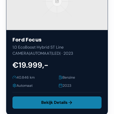
Ford
Focus
1.0 EcoBoost Hybrid ST Line
CAMERA|AUTOMAAT|LED|
·
2023
€19.999,-
40.846
km
Benzine
Automaat
2023
Bekijk Details