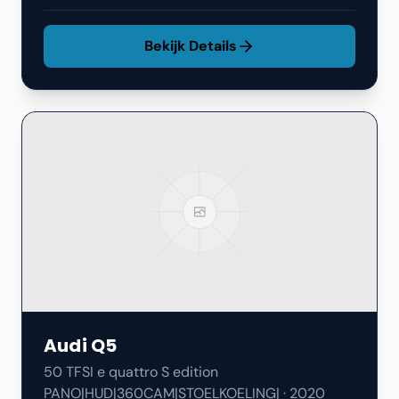
Bekijk Details
Audi
Q5
50 TFSI e quattro S edition
PANO|HUD|360CAM|STOELKOELING|
·
2020