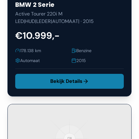
BMW
2 Serie
Active Tourer 220i M
LED|HUD|LEDER|AUTOMAAT|
·
2015
€10.999,-
178.138
km
Benzine
Automaat
2015
Bekijk Details