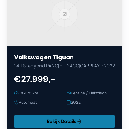
Volkswagen
Tiguan
1.4 TSI eHybrid PANO|HUD|ACC|CARPLAY|
·
2022
€27.999,-
78.478
km
Benzine / Elektrisch
Automaat
2022
Bekijk Details