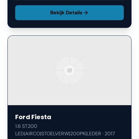
Bekijk Details
Ford
Fiesta
1.6 ST200
LED|AIRCO|STOELVERW|200PK|LEDER
·
2017