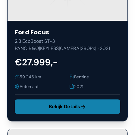
Ford
Focus
2.3 EcoBoost ST-3
PANO|B&O|KEYLESS|CAMERA|280PK|
·
2021
€27.999,-
59.045
km
Benzine
Automaat
2021
Bekijk Details