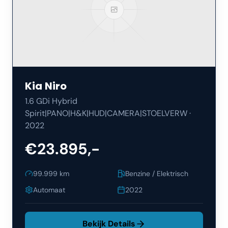
Kia
Niro
1.6 GDi Hybrid
Spirit|PANO|H&K|HUD|CAMERA|STOELVERW
·
2022
€23.895,-
99.999
km
Benzine / Elektrisch
Automaat
2022
Bekijk Details