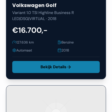
Volkswagen
Golf
Variant 1.0 TSI Highline Business R
LED|DSG|VIRTUAL
·
2018
€16.700,-
127.636
km
Benzine
Automaat
2018
Bekijk Details