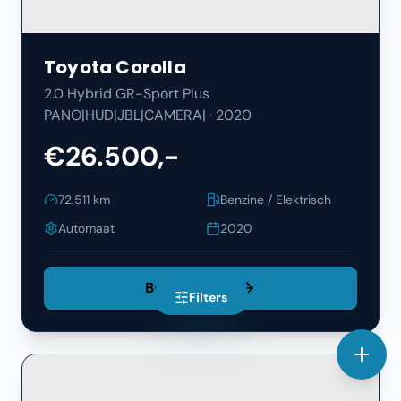
Toyota
Corolla
2.0 Hybrid GR-Sport Plus
PANO|HUD|JBL|CAMERA|
·
2020
€26.500,-
72.511
km
Benzine / Elektrisch
Automaat
2020
Bekijk Details
Filters