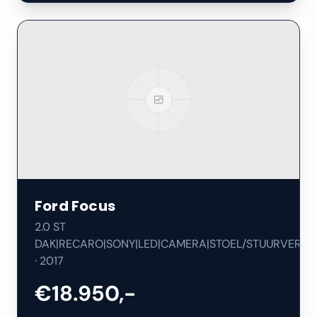
Ford
Focus
2.0 ST
DAK|RECARO|SONY|LED|CAMERA|STOEL/STUURVERW|
·
2017
€18.950,-