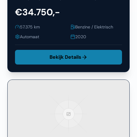
€34.750,-
57.375
km
Benzine / Elektrisch
Automaat
2020
Bekijk Details