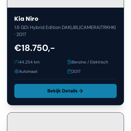
Kia
Niro
1.6 GDi Hybrid Edition DAK|JBL|CAMERA|TRKHK|
·
2017
€18.750,-
44.254
km
Benzine / Elektrisch
Automaat
2017
Bekijk Details