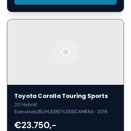
Toyota
Corolla Touring Sports
2.0 Hybrid
Executive|JBL|HUD|KEYLESS|CAMERA
·
2019
€23.750,-