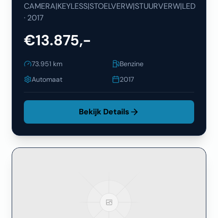
CAMERA|KEYLESS|STOELVERW|STUURVERW|LED
·
2017
€13.875,-
73.951
km
Benzine
Automaat
2017
Bekijk Details