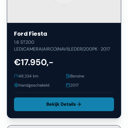
Ford
Fiesta
1.6 ST200
LED|CAMERA|AIRCO|NAVI|LEDER|200PK
·
2017
€17.950,-
48.234
km
Benzine
Handgeschakeld
2017
Bekijk Details