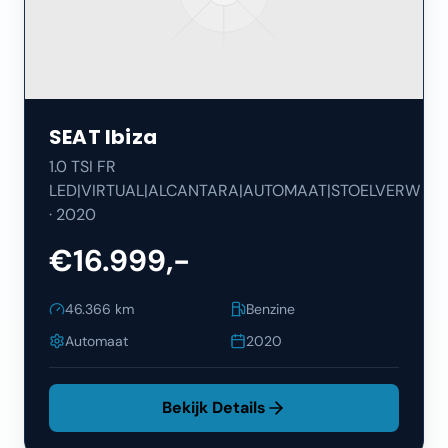
SEAT
Ibiza
1.0 TSI FR
LED|VIRTUAL|ALCANTARA|AUTOMAAT|STOELVERW
·
2020
€16.999,-
46.366
km
Benzine
Automaat
2020
Bekijk Details