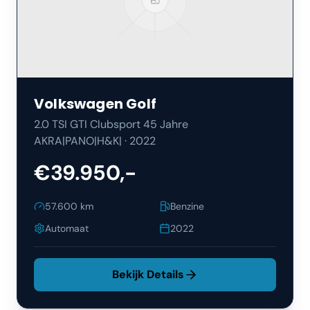
Volkswagen
Golf
2.0 TSI GTI Clubsport 45 Jahre
AKRA|PANO|H&K|
·
2022
€39.950,-
57.600
km
Benzine
Automaat
2022
Bekijk Details