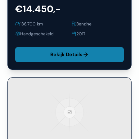
€14.450,-
136.700
km
Benzine
Handgeschakeld
2017
Bekijk Details