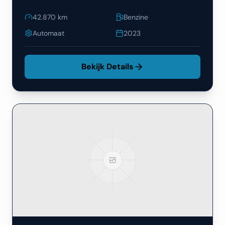
42.870
km
Benzine
Automaat
2023
Bekijk Details