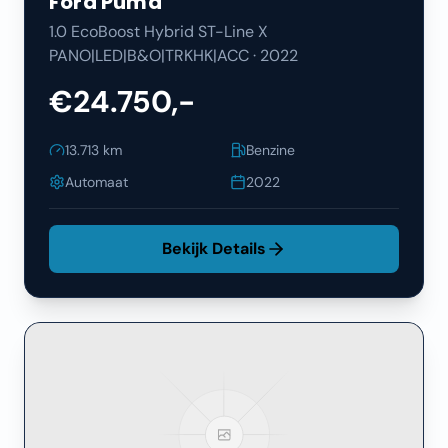
Ford
Puma
1.0 EcoBoost Hybrid ST-Line X
PANO|LED|B&O|TRKHK|ACC
·
2022
€24.750,-
13.713
km
Benzine
Automaat
2022
Bekijk Details