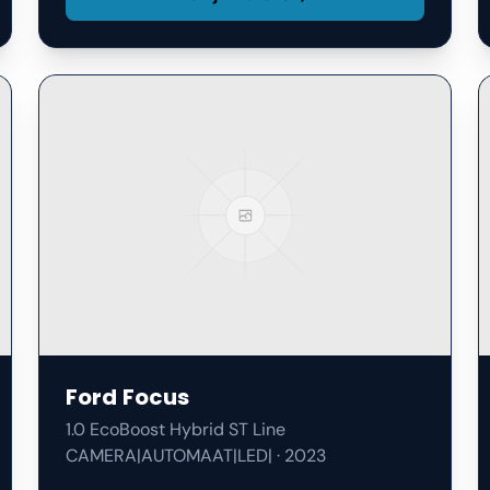
Ford
Focus
1.0 EcoBoost Hybrid ST Line
CAMERA|AUTOMAAT|LED|
·
2023