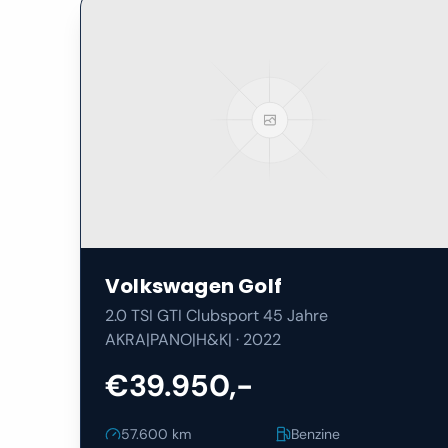
Volkswagen
Golf
2.0 TSI GTI Clubsport 45 Jahre
AKRA|PANO|H&K|
·
2022
€39.950,-
57.600
km
Benzine