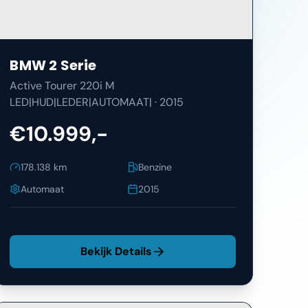
BMW
2 Serie
Active Tourer 220i M
LED|HUD|LEDER|AUTOMAAT|
·
2015
€10.999,-
178.138
km
Benzine
Automaat
2015
Bekijk Details