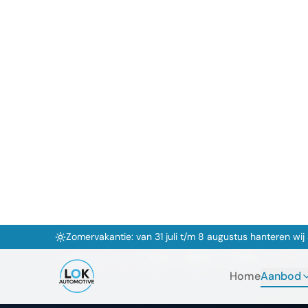
Zomervakantie: van 31 juli t/m 8 augustus hanteren wi
Home
Aanbod
Home
Aanbod
Occasions Kop
Premium tweedehands auto's bij Lok Aut
persoonlijke service.
Aanbod per merk:
Audi
BMW
CUPRA
Ford