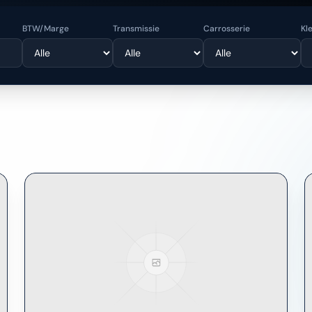
BTW/Marge
Transmissie
Carrosserie
Kl