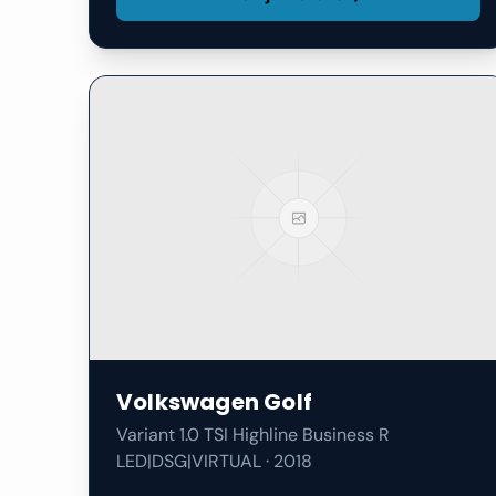
Volkswagen
Golf
Variant 1.0 TSI Highline Business R
LED|DSG|VIRTUAL
·
2018