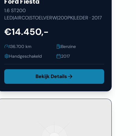
Ford
Fiesta
1.6 ST200
LED|AIRCO|STOELVERW|200PK|LEDER
·
2017
€14.450,-
136.700
km
Benzine
Handgeschakeld
2017
Bekijk Details