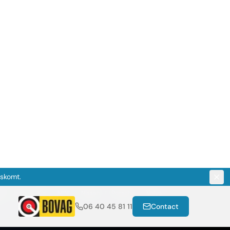
gskomt.
06 40 45 81 11
Contact
Jeep
Kia
MINI
Nissan
Porsche
Volvo