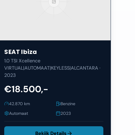
SEAT
Ibiza
1.0 TSI Xcellence
VIRTUAL|AUTOMAAT|KEYLESS|ALCANTARA
·
2023
€18.500,-
42.870
km
Benzine
Automaat
2023
Bekijk Details