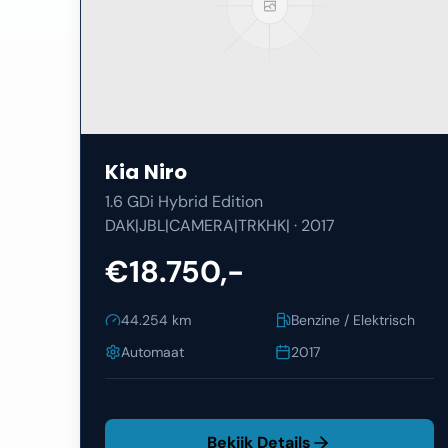
Kia
Niro
1.6 GDi Hybrid Edition
DAK|JBL|CAMERA|TRKHK|
·
2017
€18.750,-
44.254
km
Benzine / Elektrisch
Automaat
2017
Bekijk Details