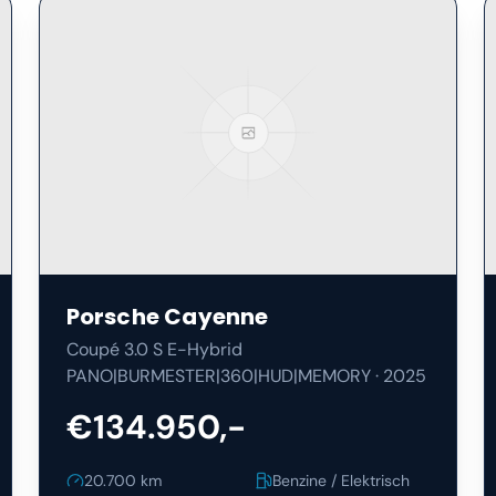
Porsche
Cayenne
Coupé 3.0 S E-Hybrid
PANO|BURMESTER|360|HUD|MEMORY
·
2025
€134.950,-
20.700
km
Benzine / Elektrisch