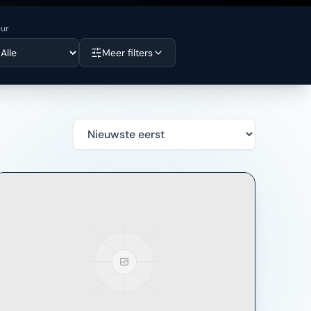
eur
Meer filters