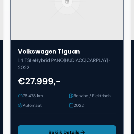
Volkswagen
Tiguan
1.4 TSI eHybrid PANO|HUD|ACC|CARPLAY|
·
2022
€27.999,-
78.478
km
Benzine / Elektrisch
Automaat
2022
Bekijk Details