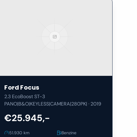
Ford
Focus
2.3 EcoBoost ST-3
PANO|B&O|KEYLESS|CAMERA|280PK|
·
2019
€25.945,-
51.930
km
Benzine