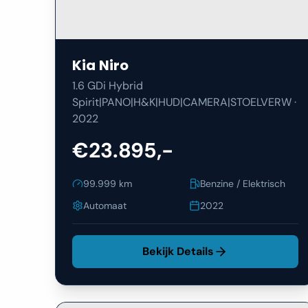
Kia
Niro
1.6 GDi Hybrid
Spirit|PANO|H&K|HUD|CAMERA|STOELVERW
·
2022
€23.895,-
99.999
km
Benzine / Elektrisch
Automaat
2022
Bekijk Details