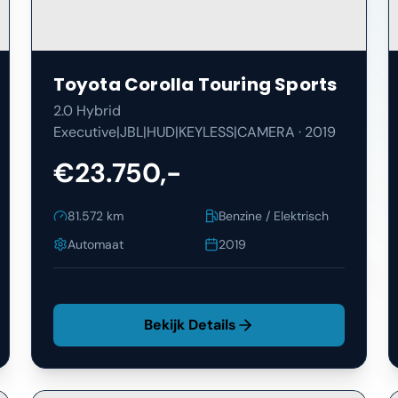
Toyota
Corolla Touring Sports
2.0 Hybrid
Executive|JBL|HUD|KEYLESS|CAMERA
·
2019
€23.750,-
81.572
km
Benzine / Elektrisch
Automaat
2019
Bekijk Details