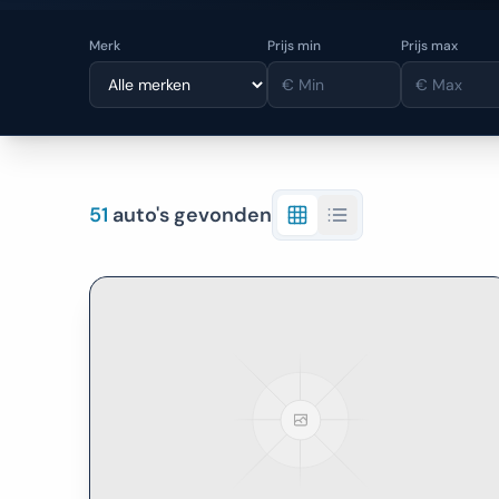
Merk
Prijs min
Prijs max
51
auto's gevonden