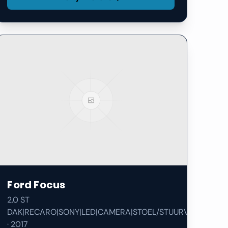
Ford
Focus
2.0 ST
DAK|RECARO|SONY|LED|CAMERA|STOEL/STUURVERW|
·
2017