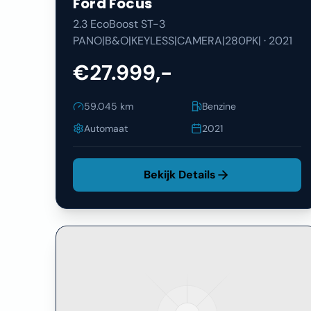
Ford
Focus
2.3 EcoBoost ST-3
PANO|B&O|KEYLESS|CAMERA|280PK|
·
2021
€27.999,-
59.045
km
Benzine
Automaat
2021
Bekijk Details