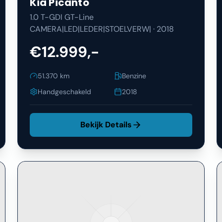
Kia
Picanto
1.0 T-GDI GT-Line
CAMERA|LED|LEDER|STOELVERW|
·
2018
€12.999,-
51.370
km
Benzine
Handgeschakeld
2018
Bekijk Details