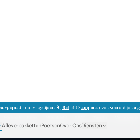
j aangepaste openingstijden.
Bel
of
app
ons even voordat je lan
Afleverpakketten
Poetsen
Over Ons
Diensten
en in Breda
omotive. Eerlijk advies en
Mercedes-Benz
Mitsubishi
SEAT
Toyota
Volkswagen