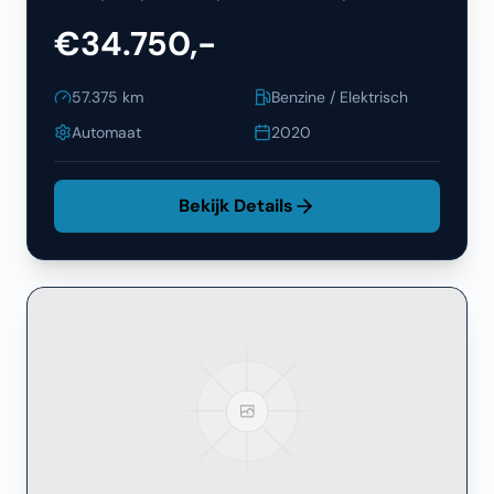
€34.750,-
57.375
km
Benzine / Elektrisch
Automaat
2020
Bekijk Details