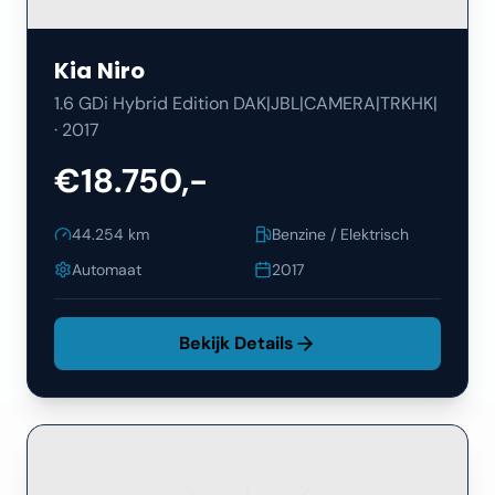
Kia
Niro
1.6 GDi Hybrid Edition DAK|JBL|CAMERA|TRKHK|
·
2017
€18.750,-
44.254
km
Benzine / Elektrisch
Automaat
2017
Bekijk Details