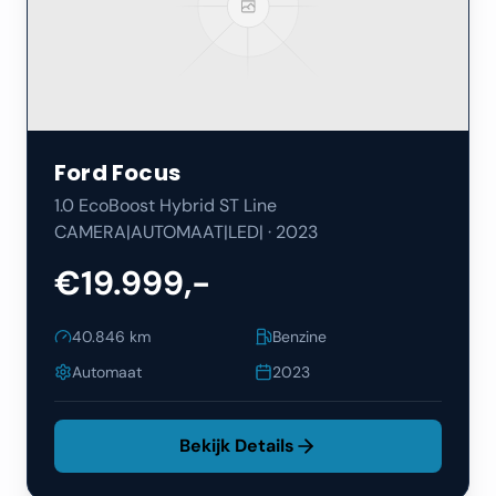
Ford
Focus
1.0 EcoBoost Hybrid ST Line
CAMERA|AUTOMAAT|LED|
·
2023
€19.999,-
40.846
km
Benzine
Automaat
2023
Bekijk Details