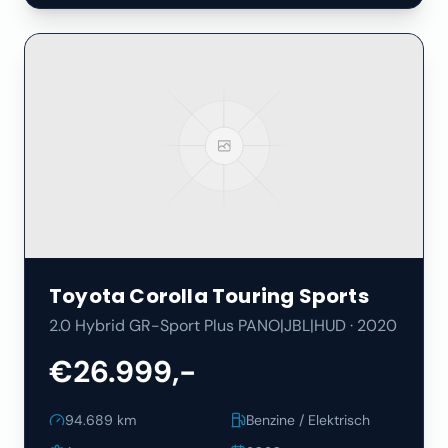
Toyota
Corolla Touring Sports
2.0 Hybrid GR-Sport Plus PANO|JBL|HUD
·
2020
€26.999,-
94.689
km
Benzine / Elektrisch