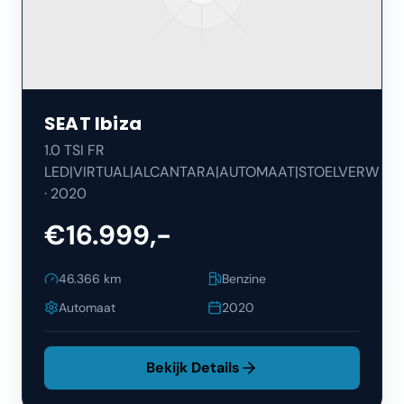
SEAT
Ibiza
1.0 TSI FR
LED|VIRTUAL|ALCANTARA|AUTOMAAT|STOELVERW
·
2020
€16.999,-
46.366
km
Benzine
Automaat
2020
Bekijk Details