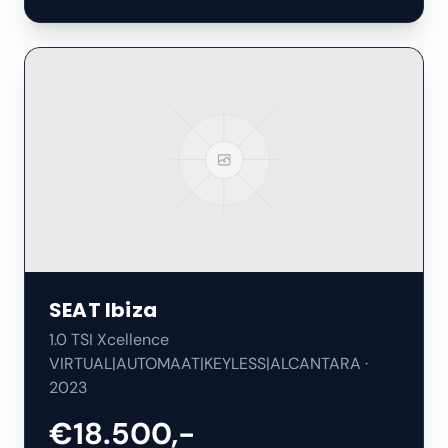
SEAT
Ibiza
1.0 TSI Xcellence
VIRTUAL|AUTOMAAT|KEYLESS|ALCANTARA
·
2023
€18.500,-