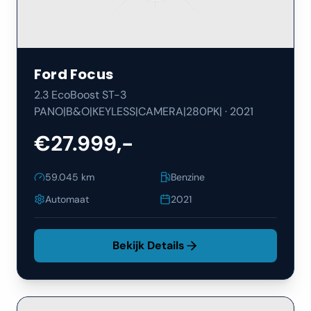
Ford
Focus
2.3 EcoBoost ST-3
PANO|B&O|KEYLESS|CAMERA|280PK|
·
2021
€27.999,-
59.045
km
Benzine
Automaat
2021
Bekijk Details