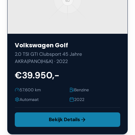
Volkswagen
Golf
2.0 TSI GTI Clubsport 45 Jahre
AKRA|PANO|H&K|
·
2022
€39.950,-
57.600
km
Benzine
Automaat
2022
Bekijk Details