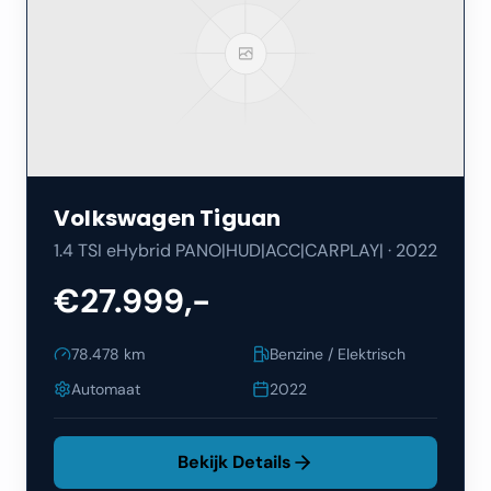
Volkswagen
Tiguan
1.4 TSI eHybrid PANO|HUD|ACC|CARPLAY|
·
2022
€27.999,-
78.478
km
Benzine / Elektrisch
Automaat
2022
Bekijk Details