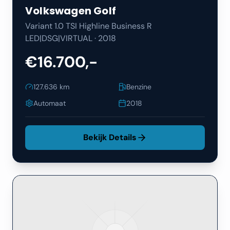
Volkswagen
Golf
Variant 1.0 TSI Highline Business R
LED|DSG|VIRTUAL
·
2018
€16.700,-
127.636
km
Benzine
Automaat
2018
Bekijk Details