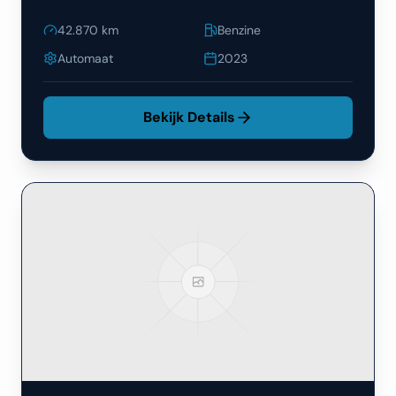
42.870
km
Benzine
Automaat
2023
Bekijk Details