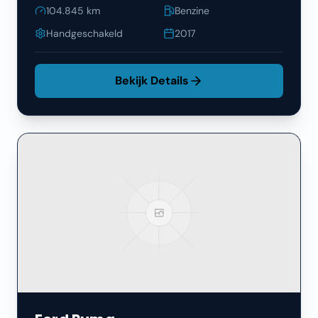
104.845
km
Benzine
Handgeschakeld
2017
Bekijk Details