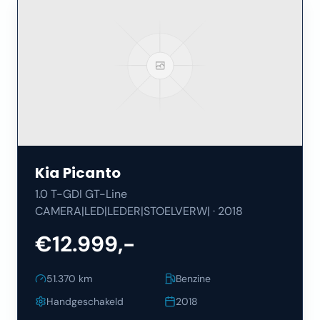
Kia
Picanto
1.0 T-GDI GT-Line
CAMERA|LED|LEDER|STOELVERW|
·
2018
€12.999,-
51.370
km
Benzine
Handgeschakeld
2018