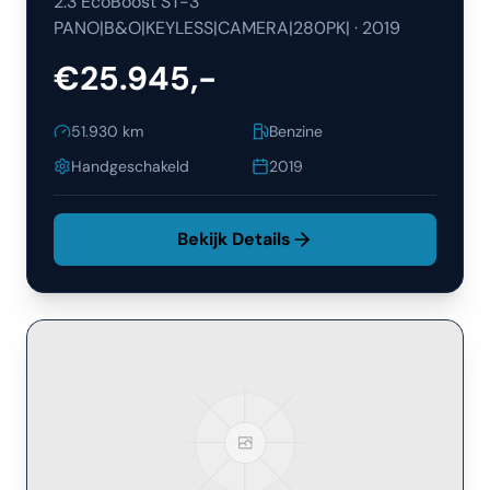
2.3 EcoBoost ST-3
PANO|B&O|KEYLESS|CAMERA|280PK|
·
2019
€25.945,-
51.930
km
Benzine
Handgeschakeld
2019
Bekijk Details