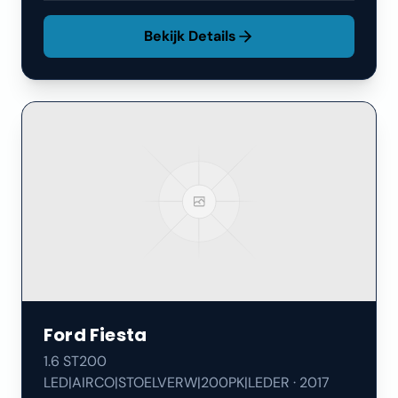
Bekijk Details
Ford
Fiesta
1.6 ST200
LED|AIRCO|STOELVERW|200PK|LEDER
·
2017