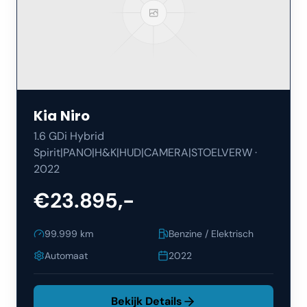
Kia
Niro
1.6 GDi Hybrid
Spirit|PANO|H&K|HUD|CAMERA|STOELVERW
·
2022
€23.895,-
99.999
km
Benzine / Elektrisch
Automaat
2022
Bekijk Details