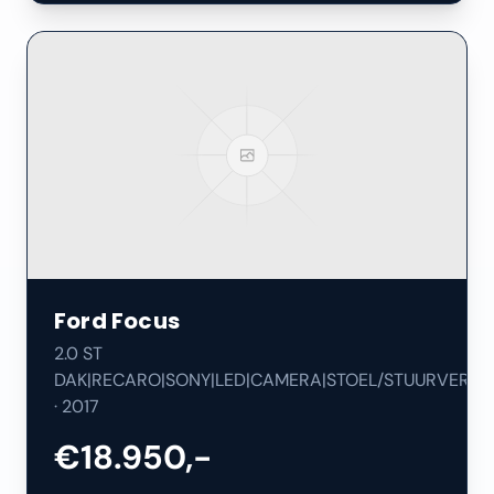
Ford
Focus
2.0 ST
DAK|RECARO|SONY|LED|CAMERA|STOEL/STUURVERW|
·
2017
€18.950,-