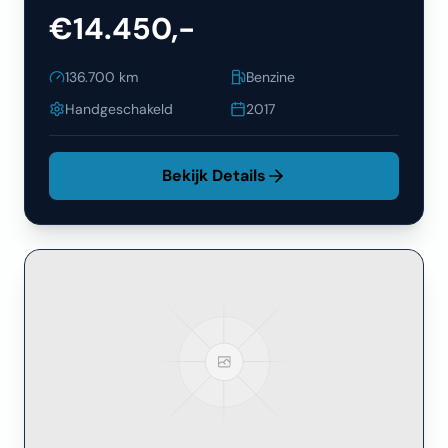
€14.450,-
136.700
km
Benzine
Handgeschakeld
2017
Bekijk Details