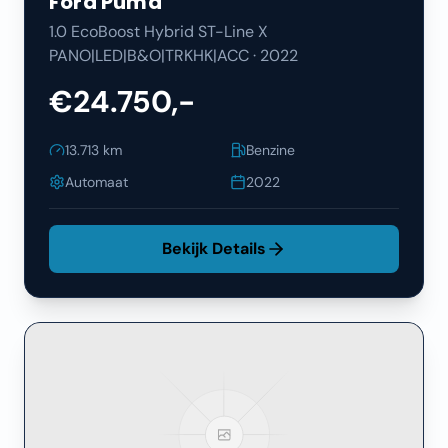
Ford
Puma
1.0 EcoBoost Hybrid ST-Line X
PANO|LED|B&O|TRKHK|ACC
·
2022
€24.750,-
13.713
km
Benzine
Automaat
2022
Bekijk Details