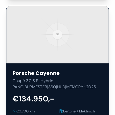
Porsche
Cayenne
Coupé 3.0 S E-Hybrid
PANO|BURMESTER|360|HUD|MEMORY
·
2025
€134.950,-
20.700
km
Benzine / Elektrisch