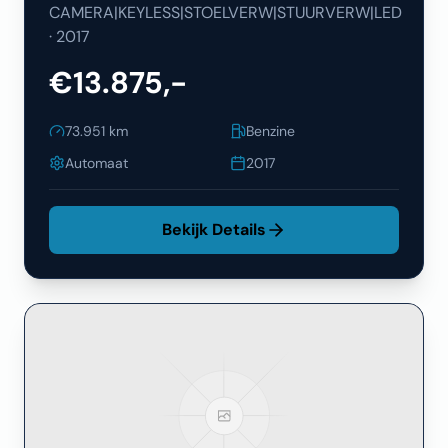
CAMERA|KEYLESS|STOELVERW|STUURVERW|LED
·
2017
€13.875,-
73.951
km
Benzine
Automaat
2017
Bekijk Details