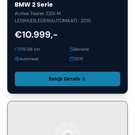
BMW
2 Serie
Active Tourer 220i M
LED|HUD|LEDER|AUTOMAAT|
·
2015
€10.999,-
178.138
km
Benzine
Automaat
2015
Bekijk Details