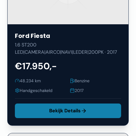
Ford
Fiesta
1.6 ST200
LED|CAMERA|AIRCO|NAVI|LEDER|200PK
·
2017
€17.950,-
48.234
km
Benzine
Handgeschakeld
2017
Bekijk Details