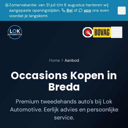
Zomervakantie: van 31 juli t/m 8 augustus hanteren wij
aangepaste openingstijden.
Bel
of
app
ons even
voordat je langskomt.
Home
Aanbod
Occasions Kopen in
Breda
Premium tweedehands auto's bij Lok
Automotive. Eerlijk advies en persoonlijke
service.