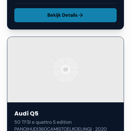
Bekijk Details
Audi
Q5
50 TFSI e quattro S edition
PANO|HUD|360CAM|STOELKOELING|
·
2020