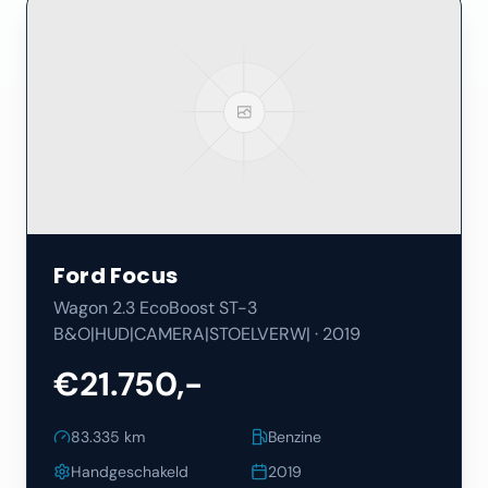
Ford
Focus
Wagon 2.3 EcoBoost ST-3
B&O|HUD|CAMERA|STOELVERW|
·
2019
€21.750,-
83.335
km
Benzine
Handgeschakeld
2019