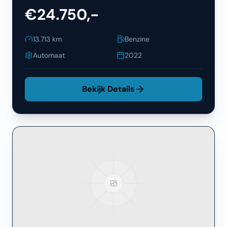
€24.750,-
13.713
km
Benzine
Automaat
2022
Bekijk Details