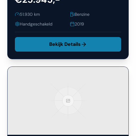
51.930
km
Benzine
Handgeschakeld
2019
Bekijk Details