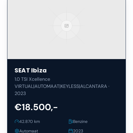
SEAT
Ibiza
1.0 TSI Xcellence
VIRTUAL|AUTOMAAT|KEYLESS|ALCANTARA
·
2023
€18.500,-
42.870
km
Benzine
Automaat
2023