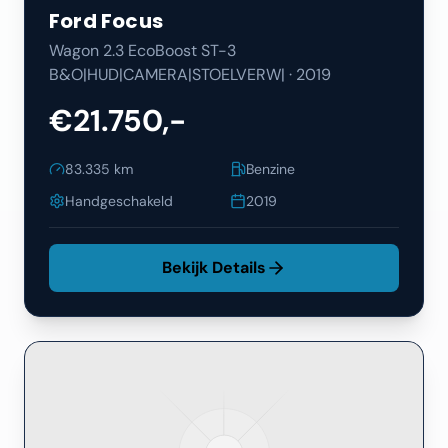
Ford
Focus
Wagon 2.3 EcoBoost ST-3
B&O|HUD|CAMERA|STOELVERW|
·
2019
€21.750,-
83.335
km
Benzine
Handgeschakeld
2019
Bekijk Details