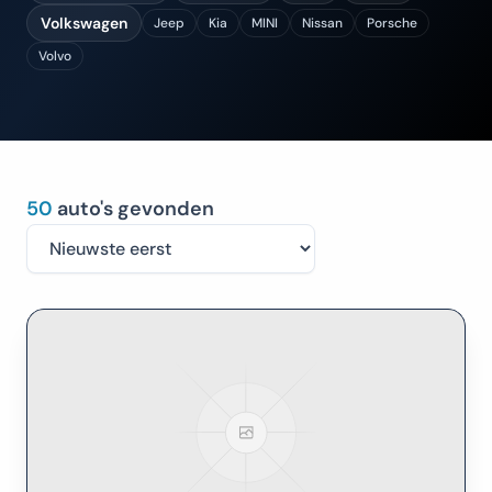
Volkswagen
Jeep
Kia
MINI
Nissan
Porsche
Volvo
50
auto's gevonden