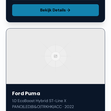
Bekijk Details
Ford
Puma
1.0 EcoBoost Hybrid ST-Line X
PANO|LED|B&O|TRKHK|ACC
·
2022