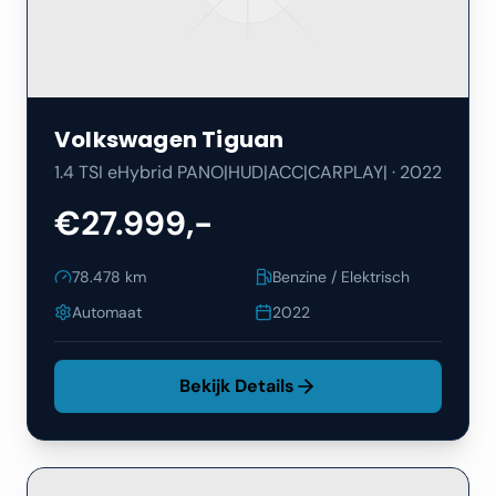
Volkswagen
Tiguan
1.4 TSI eHybrid PANO|HUD|ACC|CARPLAY|
·
2022
€27.999,-
78.478
km
Benzine / Elektrisch
Automaat
2022
Bekijk Details