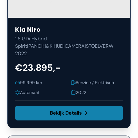
Kia
Niro
1.6 GDi Hybrid
Spirit|PANO|H&K|HUD|CAMERA|STOELVERW
·
2022
€23.895,-
99.999
km
Benzine / Elektrisch
Automaat
2022
Bekijk Details