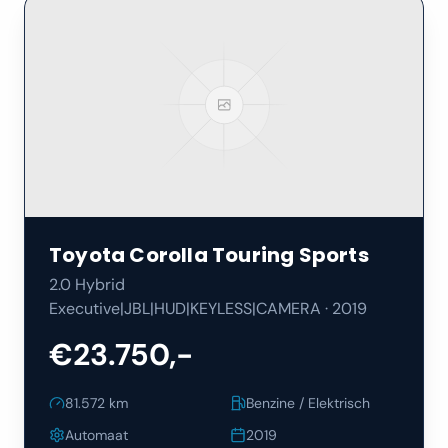
Toyota
Corolla Touring Sports
2.0 Hybrid
Executive|JBL|HUD|KEYLESS|CAMERA
·
2019
€23.750,-
81.572
km
Benzine / Elektrisch
Automaat
2019