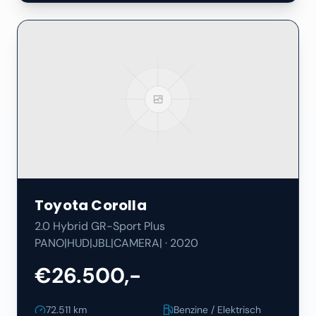
Toyota
Corolla
2.0 Hybrid GR-Sport Plus
PANO|HUD|JBL|CAMERA|
·
2020
€26.500,-
72.511
km
Benzine / Elektrisch