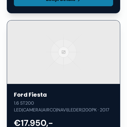
Ford
Fiesta
1.6 ST200
LED|CAMERA|AIRCO|NAVI|LEDER|200PK
·
2017
€17.950,-