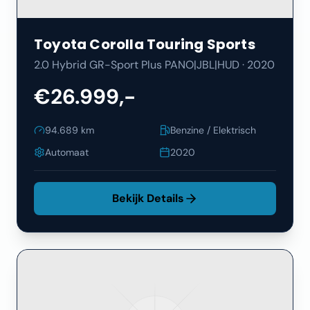
Toyota
Corolla Touring Sports
2.0 Hybrid GR-Sport Plus PANO|JBL|HUD
·
2020
€26.999,-
94.689
km
Benzine / Elektrisch
Automaat
2020
Bekijk Details