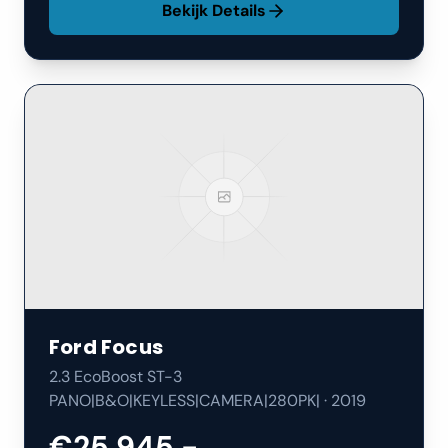
Bekijk Details
Ford
Focus
2.3 EcoBoost ST-3
PANO|B&O|KEYLESS|CAMERA|280PK|
·
2019
€25.945,-