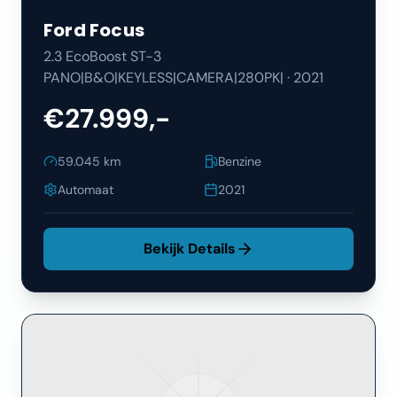
Ford
Focus
2.3 EcoBoost ST-3
PANO|B&O|KEYLESS|CAMERA|280PK|
·
2021
€27.999,-
59.045
km
Benzine
Automaat
2021
Bekijk Details