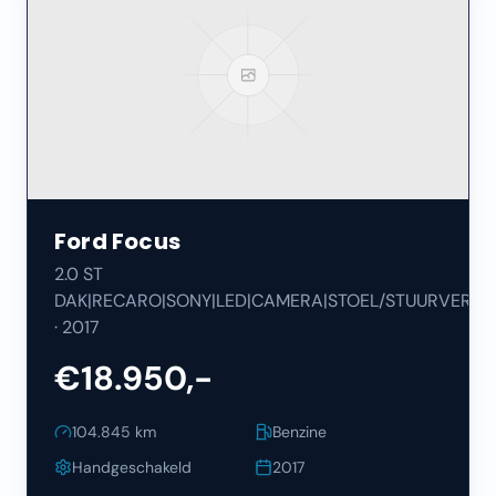
Ford
Focus
2.0 ST
DAK|RECARO|SONY|LED|CAMERA|STOEL/STUURVERW|
·
2017
€18.950,-
104.845
km
Benzine
Handgeschakeld
2017