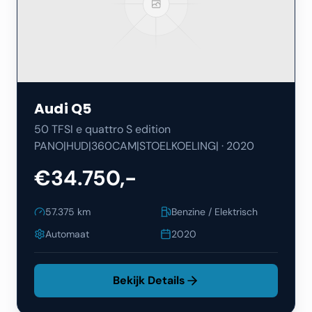
Audi
Q5
50 TFSI e quattro S edition
PANO|HUD|360CAM|STOELKOELING|
·
2020
€34.750,-
57.375
km
Benzine / Elektrisch
Automaat
2020
Bekijk Details