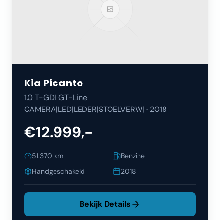
Kia
Picanto
1.0 T-GDI GT-Line
CAMERA|LED|LEDER|STOELVERW|
·
2018
€12.999,-
51.370
km
Benzine
Handgeschakeld
2018
Bekijk Details