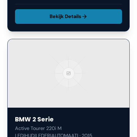
Bekijk Details
BMW
2 Serie
Active Tourer 220i M
LED|HUD|LEDER|AUTOMAAT|
·
2015