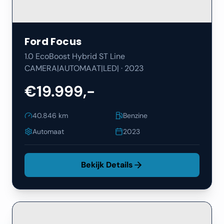
Ford
Focus
1.0 EcoBoost Hybrid ST Line
CAMERA|AUTOMAAT|LED|
·
2023
€19.999,-
40.846
km
Benzine
Automaat
2023
Bekijk Details