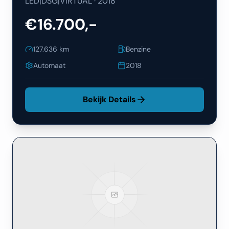
LED|DSG|VIRTUAL
·
2018
€16.700,-
127.636
km
Benzine
Automaat
2018
Bekijk Details