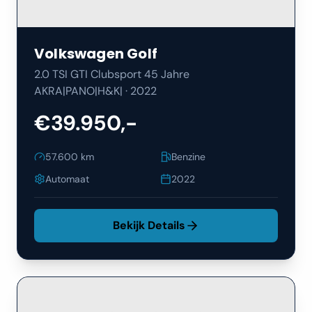
Volkswagen
Golf
2.0 TSI GTI Clubsport 45 Jahre
AKRA|PANO|H&K|
·
2022
€39.950,-
57.600
km
Benzine
Automaat
2022
Bekijk Details