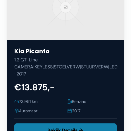
Kia
Picanto
1.2 GT-Line
CAMERA|KEYLESS|STOELVERW|STUURVERW|LED
·
2017
€13.875,-
73.951
km
Benzine
Automaat
2017
Bekijk Details