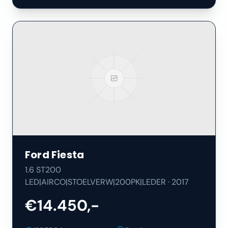
Ford
Fiesta
1.6 ST200
LED|AIRCO|STOELVERW|200PK|LEDER
·
2017
€14.450,-