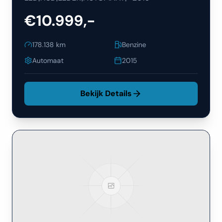
€10.999,-
178.138
km
Benzine
Automaat
2015
Bekijk Details