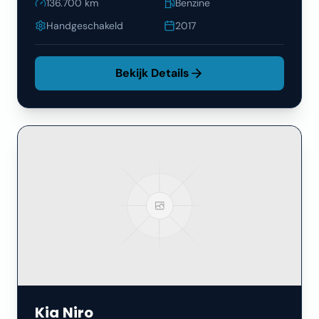
136.700
km
Benzine
Handgeschakeld
2017
Bekijk Details
Kia
Niro