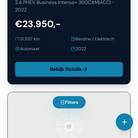
2.4 PHEV Business Intense+ 360CAM|ACC|
·
2022
€23.950,-
31.597
km
Benzine / Elektrisch
Automaat
2022
Bekijk Details
Filters