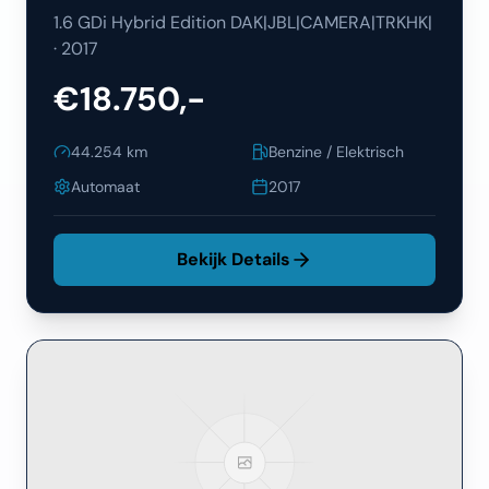
1.6 GDi Hybrid Edition DAK|JBL|CAMERA|TRKHK|
·
2017
€18.750,-
44.254
km
Benzine / Elektrisch
Automaat
2017
Bekijk Details