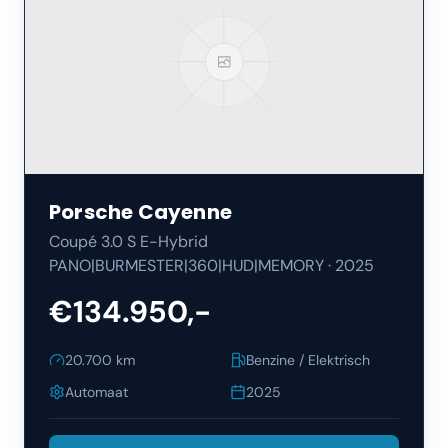
Porsche
Cayenne
Coupé 3.0 S E-Hybrid
PANO|BURMESTER|360|HUD|MEMORY
·
2025
€134.950,-
20.700
km
Benzine / Elektrisch
Automaat
2025