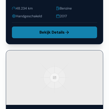
48.234
km
Benzine
Handgeschakeld
2017
Bekijk Details