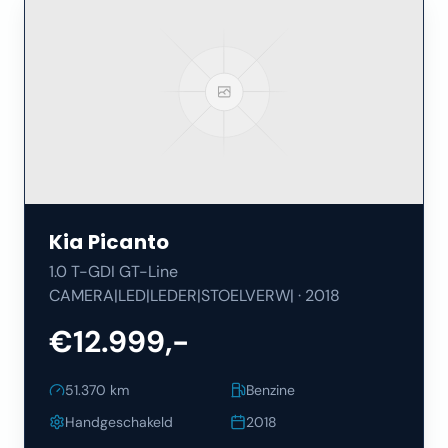
Kia
Picanto
1.0 T-GDI GT-Line
CAMERA|LED|LEDER|STOELVERW|
·
2018
€12.999,-
51.370
km
Benzine
Handgeschakeld
2018