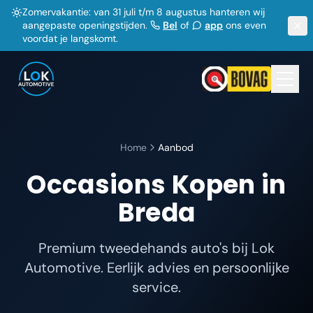
Zomervakantie: van 31 juli t/m 8 augustus hanteren wij
aangepaste openingstijden.
Bel
of
app
ons even
voordat je langskomt.
Home
Aanbod
Occasions Kopen in
Breda
Premium tweedehands auto's bij Lok
Automotive. Eerlijk advies en persoonlijke
service.