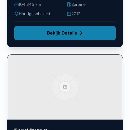
104.845
km
Benzine
Handgeschakeld
2017
Bekijk Details