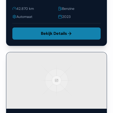
42.870
km
Benzine
Automaat
2023
Bekijk Details