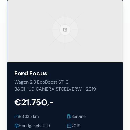
Ford
Focus
Wagon 2.3 EcoBoost ST-3
B&O|HUD|CAMERA|STOELVERW|
·
2019
€21.750,-
83.335
km
Benzine
Handgeschakeld
2019