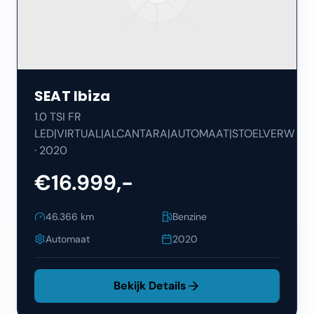
SEAT
Ibiza
1.0 TSI FR
LED|VIRTUAL|ALCANTARA|AUTOMAAT|STOELVERW
·
2020
€16.999,-
46.366
km
Benzine
Automaat
2020
Bekijk Details