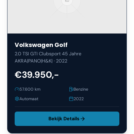
Volkswagen
Golf
2.0 TSI GTI Clubsport 45 Jahre
AKRA|PANO|H&K|
·
2022
€39.950,-
57.600
km
Benzine
Automaat
2022
Bekijk Details