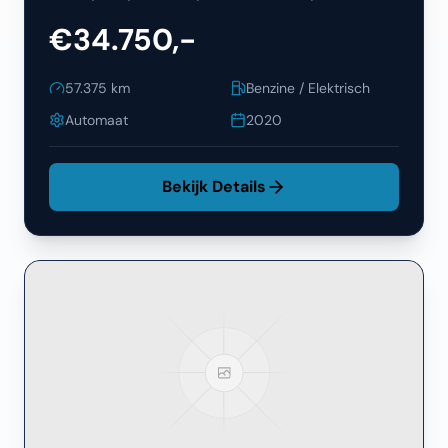
€34.750,-
57.375
km
Benzine / Elektrisch
Automaat
2020
Bekijk Details