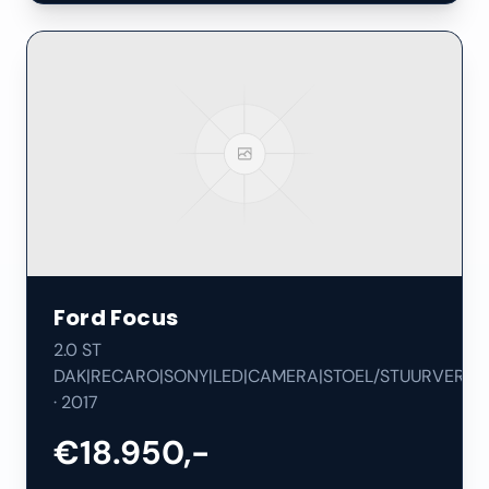
Ford
Focus
2.0 ST
DAK|RECARO|SONY|LED|CAMERA|STOEL/STUURVERW|
·
2017
€18.950,-