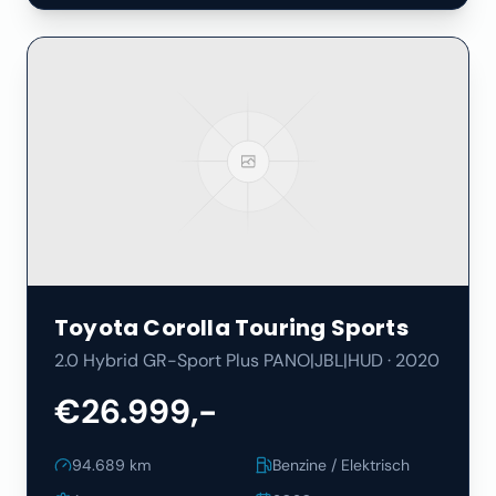
Toyota
Corolla Touring Sports
2.0 Hybrid GR-Sport Plus PANO|JBL|HUD
·
2020
€26.999,-
94.689
km
Benzine / Elektrisch