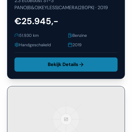
2.3 EcoBoost ST-3
PANO|B&O|KEYLESS|CAMERA|280PK|
·
2019
€25.945,-
51.930
km
Benzine
Handgeschakeld
2019
Bekijk Details