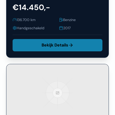
€14.450,-
136.700
km
Benzine
Handgeschakeld
2017
Bekijk Details