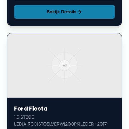
Bekijk Details
Ford
Fiesta
1.6 ST200
LED|AIRCO|STOELVERW|200PK|LEDER
·
2017