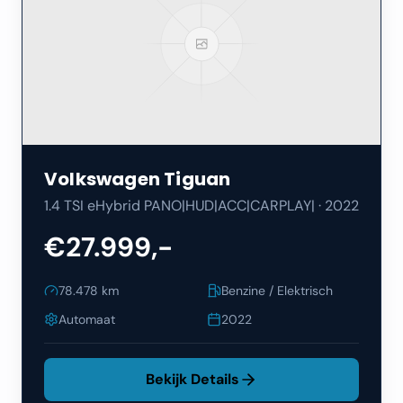
Volkswagen
Tiguan
1.4 TSI eHybrid PANO|HUD|ACC|CARPLAY|
·
2022
€27.999,-
78.478
km
Benzine / Elektrisch
Automaat
2022
Bekijk Details