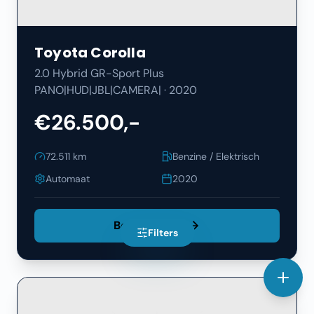
Toyota
Corolla
2.0 Hybrid GR-Sport Plus
PANO|HUD|JBL|CAMERA|
·
2020
€26.500,-
72.511
km
Benzine / Elektrisch
Automaat
2020
Bekijk Details
Filters