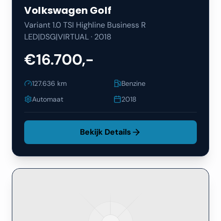
Volkswagen
Golf
Variant 1.0 TSI Highline Business R
LED|DSG|VIRTUAL
·
2018
€16.700,-
127.636
km
Benzine
Automaat
2018
Bekijk Details