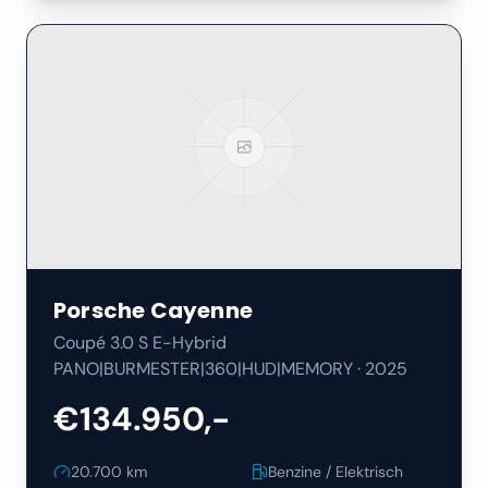
Porsche
Cayenne
Coupé 3.0 S E-Hybrid
PANO|BURMESTER|360|HUD|MEMORY
·
2025
€134.950,-
20.700
km
Benzine / Elektrisch