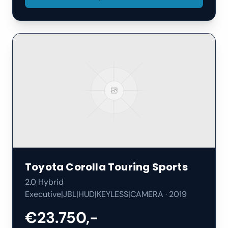
Toyota
Corolla Touring Sports
2.0 Hybrid
Executive|JBL|HUD|KEYLESS|CAMERA
·
2019
€23.750,-