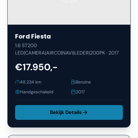
Ford
Fiesta
1.6 ST200
LED|CAMERA|AIRCO|NAVI|LEDER|200PK
·
2017
€17.950,-
48.234
km
Benzine
Handgeschakeld
2017
Bekijk Details