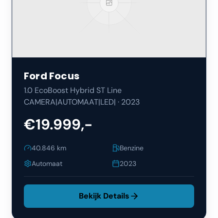
Ford
Focus
1.0 EcoBoost Hybrid ST Line
CAMERA|AUTOMAAT|LED|
·
2023
€19.999,-
40.846
km
Benzine
Automaat
2023
Bekijk Details