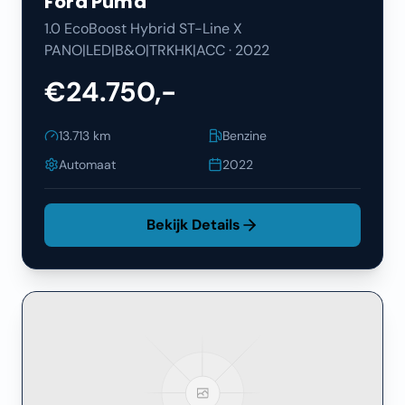
Ford
Puma
1.0 EcoBoost Hybrid ST-Line X
PANO|LED|B&O|TRKHK|ACC
·
2022
€24.750,-
13.713
km
Benzine
Automaat
2022
Bekijk Details