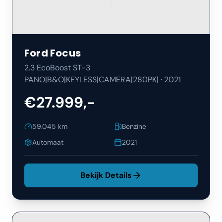
Ford
Focus
2.3 EcoBoost ST-3
PANO|B&O|KEYLESS|CAMERA|280PK|
·
2021
€27.999,-
59.045
km
Benzine
Automaat
2021
Bekijk Details