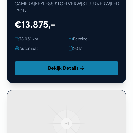
CAMERA|KEYLESS|STOELVERW|STUURVERW|LED
·
2017
€13.875,-
73.951
km
Benzine
Automaat
2017
Bekijk Details