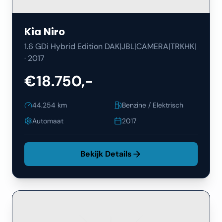
Kia
Niro
1.6 GDi Hybrid Edition DAK|JBL|CAMERA|TRKHK|
·
2017
€18.750,-
44.254
km
Benzine / Elektrisch
Automaat
2017
Bekijk Details