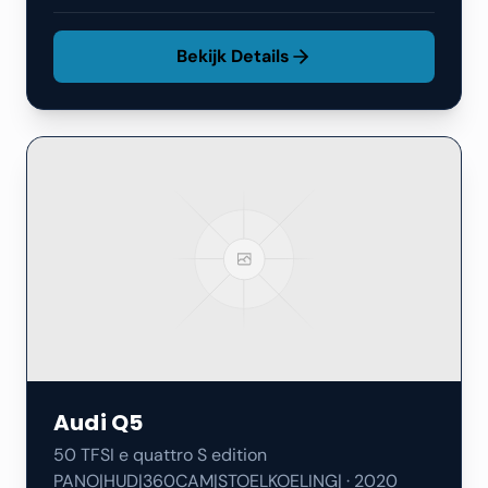
Bekijk Details
Audi
Q5
50 TFSI e quattro S edition
PANO|HUD|360CAM|STOELKOELING|
·
2020