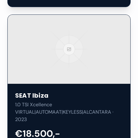
SEAT
Ibiza
1.0 TSI Xcellence
VIRTUAL|AUTOMAAT|KEYLESS|ALCANTARA
·
2023
€18.500,-