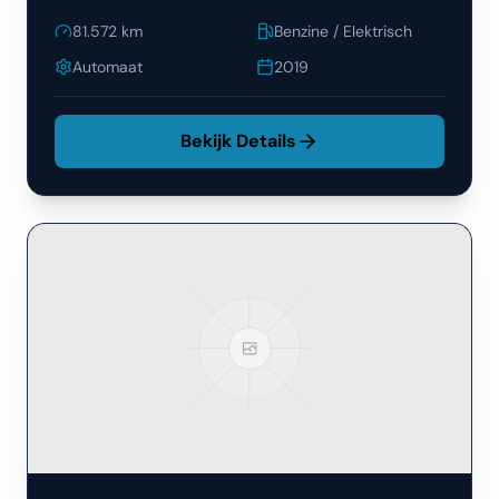
81.572
km
Benzine / Elektrisch
Automaat
2019
Bekijk Details