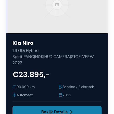
Kia
Niro
1.6 GDi Hybrid
Spirit|PANO|H&K|HUD|CAMERA|STOELVERW
·
2022
€23.895,-
99.999
km
Benzine / Elektrisch
Automaat
2022
Bekijk Details